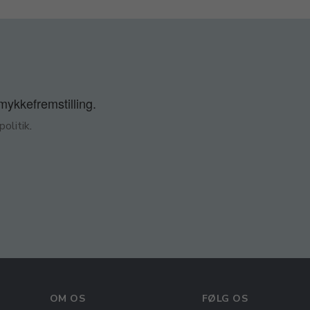
smykkefremstilling.
olitik
.
OM OS
FØLG OS