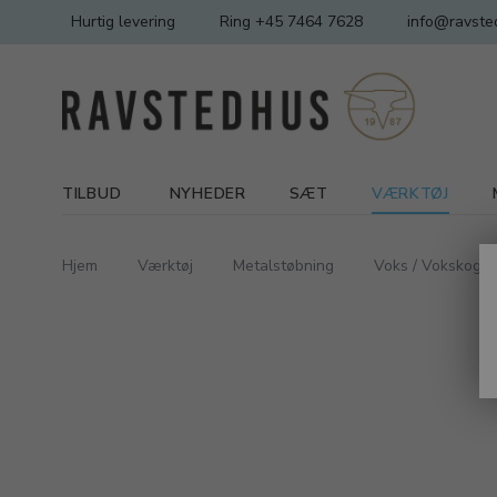
Hurtig levering
Ring +45 7464 7628
info@ravste
TILBUD
NYHEDER
SÆT
VÆRKTØJ
Hjem
Værktøj
Metalstøbning
Voks / Vokskoger