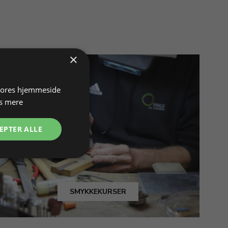
×
 vores hjemmeside
s mere
EPTER ALLE
SMYKKEKURSER