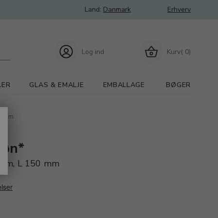
Land:
Danmark
Erhverv
Log ind
Kurv( 0)
LER
GLAS & EMALJE
EMBALLAGE
BØGER
50 mm
røn*
 mm, L 150 mm