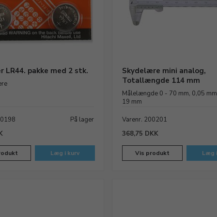
r LR44. pakke med 2 stk.
Skydelære mini analog,
Totallængde 114 mm
ære
Målelængde 0 - 70 mm, 0,05 mm
19 mm
00198
På lager
Varenr. 200201
K
368,75 DKK
rodukt
Læg i kurv
Vis produkt
Læg i