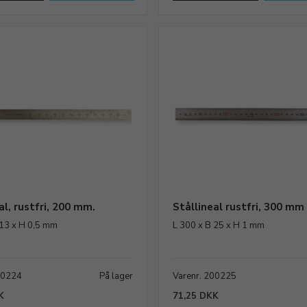
al, rustfri, 200 mm.
Stållineal rustfri, 300 mm
 13 x H 0,5 mm
L 300 x B 25 x H 1 mm
00224
På lager
Varenr. 200225
K
71,25 DKK