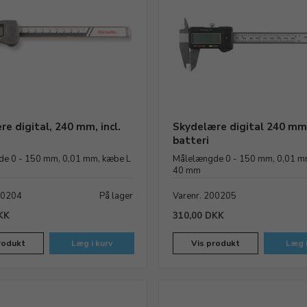
e digital, 240 mm, incl.
Skydelære digital 240 mm, 
batteri
e 0 - 150 mm, 0,01 mm, kæbe L
Målelængde 0 - 150 mm, 0,01 m
40 mm
00204
På lager
Varenr. 200205
KK
310,00 DKK
rodukt
Læg i kurv
Vis produkt
Læg i