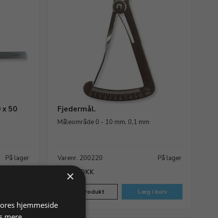
 x 50
Fjedermål.
Måleområde 0 - 10 mm, 0,1 mm
På lager
Varenr. 200220
På lager
134,37 DKK
×
 kurv
Vis produkt
Læg i kurv
 vores hjemmeside
s mere