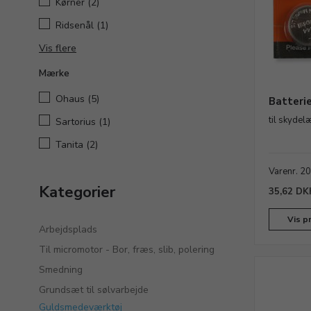
Kørner
(2)
Ridsenål
(1)
Vis flere
Mærke
Ohaus
(5)
Batterie
til skydel
Sartorius
(1)
Tanita
(2)
Varenr. 2
Kategorier
35,62 DK
Vis p
Arbejdsplads
Til micromotor - Bor, fræs, slib, polering
Smedning
Grundsæt til sølvarbejde
Guldsmedeværktøj