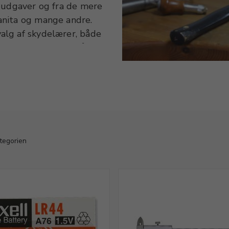
dudgaver og fra de mere
anita og mange andre.
alg af skydelærer, både
terskruer, fjedermål,
så både ringmål og
 et bredt udvalg af guld-
d videre. Også
t udvalg.
ategorien