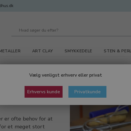
dhus.dk
METALLER
ART CLAY
SMYKKEDELE
STEN & PER
eudstyr
Vælg venligst erhverv eller privat
Erhvervs kunde
Privatkunde
 er ofte behov for at
rfor et meget stort