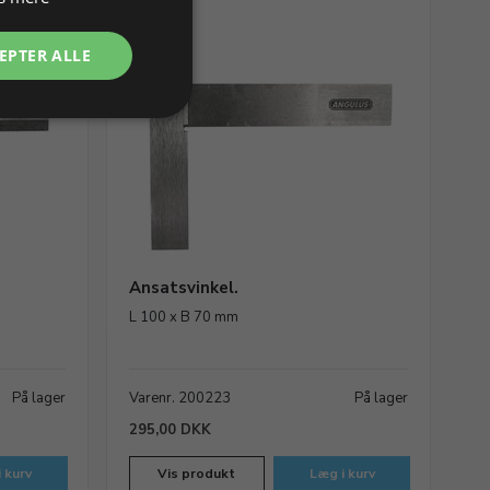
EPTER ALLE
Ansatsvinkel.
L 100 x B 70 mm
På lager
Varenr. 200223
På lager
295,00 DKK
 kurv
Vis produkt
Læg i kurv