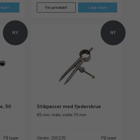
 kurv
Vis produkt
Læg i kurv
NY
NY
e, 50
Stikpasser med fjederskrue
65 mm, maks vidde 70 mm
På lager
Varenr. 200235
På lager