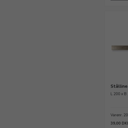
Stålline
L 200 x B
Varenr. 2
39,00 DK