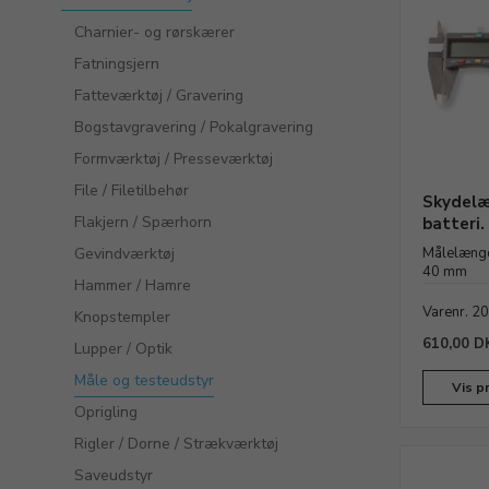
Charnier- og rørskærer
Fatningsjern
Fatteværktøj / Gravering
Bogstavgravering / Pokalgravering
Formværktøj / Presseværktøj
File / Filetilbehør
Skydelær
Flakjern / Spærhorn
batteri.
Gevindværktøj
Målelængd
40 mm
Hammer / Hamre
Varenr. 2
Knopstempler
610,00 D
Lupper / Optik
Måle og testeudstyr
Vis p
Oprigling
Rigler / Dorne / Strækværktøj
Saveudstyr