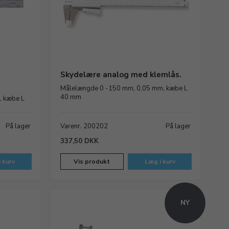
Skydelære analog med klemlås.
Målelængde 0 -150 mm, 0,05 mm, kæbe L
40 mm
, kæbe L
På lager
Varenr. 200202
På lager
337,50 DKK
 kurv
Vis produkt
Læg i kurv
NY