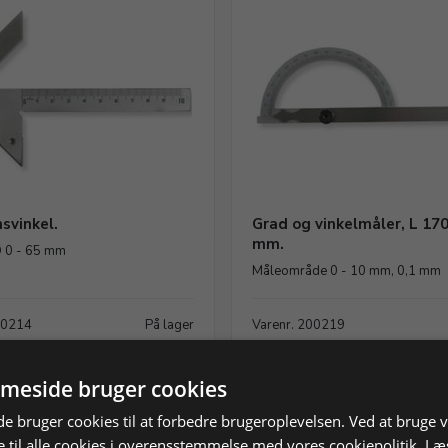
svinkel.
Grad og vinkelmåler, L 170
mm.
 0 - 65 mm
Måleområde 0 - 10 mm, 0,1 mm
00214
På lager
Varenr. 200219
KK
343,75 DKK
meside bruger cookies
rodukt
Læg i kurv
Vis produkt
Læg i
 bruger cookies til at forbedre brugeroplevelsen. Ved at bruge
 til alle cookies i overensstemmelse med vores cookiepolitik.
Læ