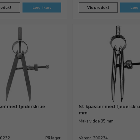
rodukt
Læg i kurv
Vis produkt
Læg i
ser med fjederskrue
Stikpasser med fjederskru
mm
Maks vidde 35 mm
00232
På lager
Varenr. 200234