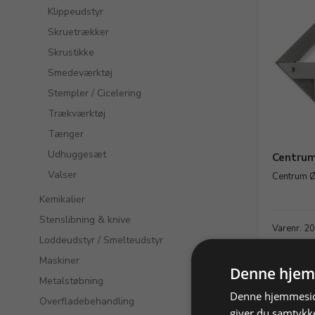
Klippeudstyr
Skruetrækker
Skrustikke
Smedeværktøj
Stempler / Cicelering
Trækværktøj
Tænger
Udhuggesæt
Centrum
Valser
Centrum Ø
Kemikalier
Stenslibning & knive
Varenr. 2
Loddeudstyr / Smelteudstyr
539,00 D
Maskiner
Denne hjem
Vis p
Metalstøbning
Denne hjemmeside
Overfladebehandling
giver du samtykke