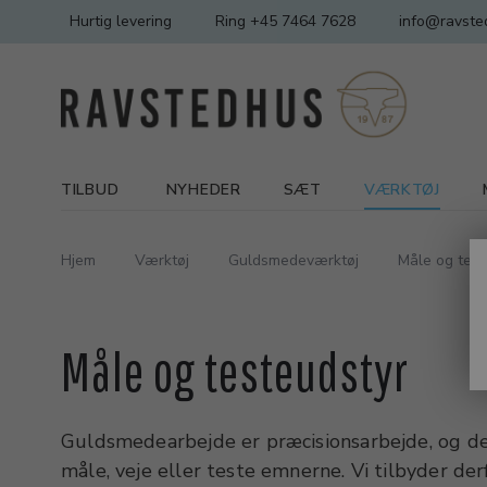
Hurtig levering
Ring +45 7464 7628
info@ravste
TILBUD
NYHEDER
SÆT
VÆRKTØJ
Hjem
Værktøj
Guldsmedeværktøj
Måle og test
Måle og testeudstyr
Guldsmedearbejde er præcisionsarbejde, og der
måle, veje eller teste emnerne. Vi tilbyder de