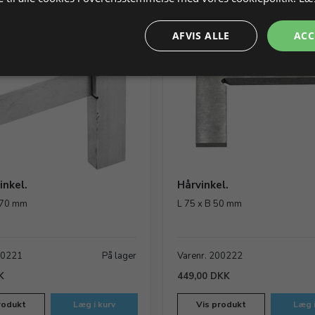
AFVIS ALLE
ACC
inkel.
Hårvinkel.
 70 mm
L 75 x B 50 mm
00221
På lager
Varenr. 200222
K
449,00 DKK
rodukt
Læg i kurv
Vis produkt
Læg i