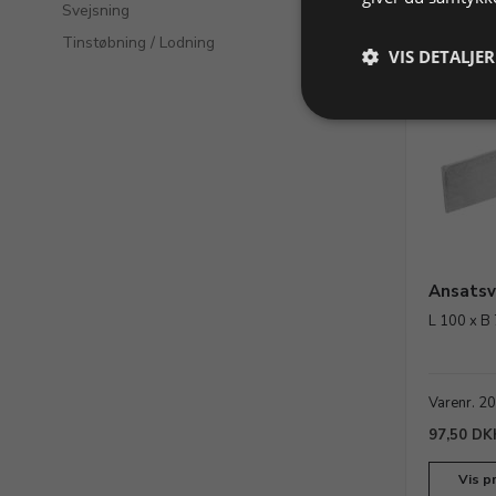
Svejsning
Tinstøbning / Lodning
VIS DETALJER
Ansatsv
L 100 x B
Varenr. 2
97,50 DK
Vis p