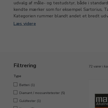
udvalg af måle- og testudstyr, både i standar
kendte mærker som for eksempel Sartorius, T
Kategorien rummer blandt andet et bredt udv
med manuel og elektronisk aflæsning, mikrome
Læs videre
ridsemål og linealer. Du finder naturligvis og
armmål, både som stok og ringe. Vi fører også
og diamanttestere samt sonder, prøvesyrer me
præcisions- og karatvægte forefindes i et bred
Filtrering
72 varer i k
Type
Batteri
(1)
Diamant / mossanitetester
(5)
Guldtester
(1)