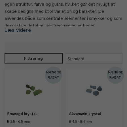
egen struktur, farve og glans, hvilket gør det muligt at
skabe designs med stor variation og karakter. De
anvendes både som centrale elementer i smykker og som
dekorative detaljer, der fremhæver helheden.
Læs videre
Disse materialer egner sig til mange typer
smykkefremstilling, herunder halskæder, armbånd,
øreringe og vedhæng. Krystaller og mineraler kan
Filtrering
kombineres med metaller, perler og andre sten for at
skabe kontraster og spændende sammensætninger. De
MÆNGDE
MÆNGDE
findes i både rå og forarbejdede former, hvilket giver
RABAT
RABAT
fleksibilitet til forskellige designstile – fra det organiske
og naturlige til det mere polerede og elegante.
Krystaller og mineraler er populære blandt både kreative
entusiaster og professionelle, der ønsker at arbejde med
Smaragd krystal
Akvamarin krystal
ægte materialer og skabe smykker med personlighed. De
giver mulighed for at lege med farver, former og
B 3,5 - 6,5 mm
B 4,9 - 8,4 mm