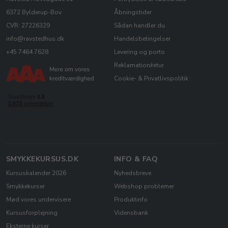
6372 Bylderup-Bov
Åbningstider
CVR: 27226329
Sådan handler du
info@ravstedhus.dk
Handelsbetingelser
+45 7464 7628
Levering og porto
Reklamation/retur
Cookie- & Privatlivspolitik
SMYKKEKURSUS.DK
INFO & FAQ
Kursuskalender 2026
Nyhedsbreve
Smykkekurser
Webshop problemer
Mød vores undervisere
Produktinfo
Kursusforplejning
Vidensbank
Eksterne kurser