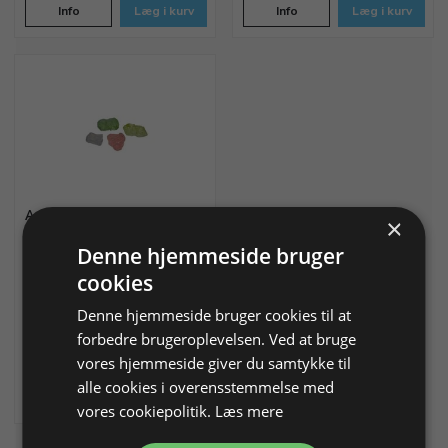
Info
Læg i kurv
Info
Læg i kurv
Assorteret krystaller, pose
×
med fire krystaller
Denne hjemmeside bruger
Smaragd, akvamarin, grøn
cookies
turmalin, pink turmalin.
Denne hjemmeside bruger cookies til at
Varenr. 875180
På lager
forbedre brugeroplevelsen. Ved at bruge
vores hjemmeside giver du samtykke til
685,00 DKK
alle cookies i overensstemmelse med
Info
Læg i kurv
vores cookiepolitik.
Læs mere