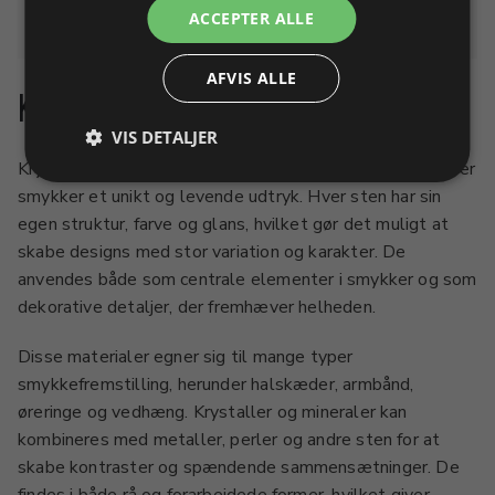
Du har set 7 varer af 7
ACCEPTER ALLE
AFVIS ALLE
Krystaller og mineraler
VIS DETALJER
Krystaller og mineraler er naturlige materialer, der tilfører
smykker et unikt og levende udtryk. Hver sten har sin
egen struktur, farve og glans, hvilket gør det muligt at
skabe designs med stor variation og karakter. De
anvendes både som centrale elementer i smykker og som
dekorative detaljer, der fremhæver helheden.
Disse materialer egner sig til mange typer
smykkefremstilling, herunder halskæder, armbånd,
øreringe og vedhæng. Krystaller og mineraler kan
kombineres med metaller, perler og andre sten for at
skabe kontraster og spændende sammensætninger. De