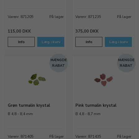
overflader, og kan indgå i alt fra enkle designs til mere
komplekse og eksklusive smykker. Med det rette udvalg
kan du skabe unikke resultater, der skiller sig ud.
Varenr. 871205
På lager
Varenr. 871235
På lager
115,00 DKK
375,00 DKK
Info
Læg i kurv
Info
Læg i kurv
MÆNGDE
MÆNGDE
RABAT
RABAT
Grøn turmalin krystal
Pink turmalin krystal
B 4,8 - 8,4 mm
B 4,8 - 8,7 mm
Varenr. 871405
På lager
Varenr. 871435
På lager