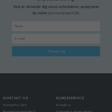
Ved at tilmelde dig vores nyhedsbrev, accepterer
du vores
persondatapolitik
.
Tilmeld mig
KONTAKT OS
KUNDESERVICE
Ravstedhus ApS
Kontakt os
Ravsted Hovedgade 51
Fortrydelse af købsaftale