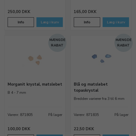
250,00 DKK
165,00 DKK
Info
Læg i kurv
Info
Læg i kurv
MÆNGDE
MÆNGDE
RABAT
RABAT
Morganit krystal, matslebet
Blå og matslebet
topaskrystal
B 4 - 7 mm
Bredden varierer fra 3 til 6 mm
Varenr. 871805
På lager
Varenr. 871835
På lager
100,00 DKK
22,50 DKK