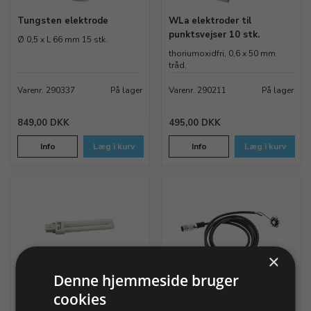
Tungsten elektrode
WLa elektroder til
punktsvejser 10 stk.
Ø 0,5 x L 66 mm 15 stk.
thoriumoxidfri, 0,6 x 50 mm
tråd.
Varenr. 290337
På lager
Varenr. 290211
På lager
849,00 DKK
495,00 DKK
Info
Læg i kurv
Info
Læg i kurv
×
Denne hjemmeside bruger
Pære til punktsvejser, 9W
LED pære til
cookies
Stereomikroskop, Mezzo