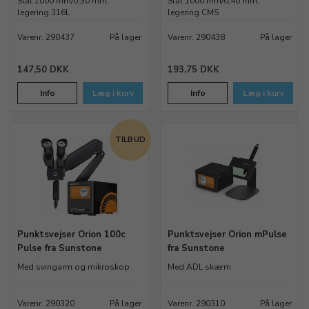
Stål 1000 mm/0,30 mm,
Stål 1000 mm/0,40 mm,
legering 316L
legering CMS
Varenr. 290437
På lager
Varenr. 290438
På lager
147,50 DKK
193,75 DKK
Info
Læg i kurv
Info
Læg i kurv
TILBUD
Punktsvejser Orion 100c
Punktsvejser Orion mPulse
Pulse fra Sunstone
fra Sunstone
Med svingarm og mikroskop
Med ADL skærm
Varenr. 290320
På lager
Varenr. 290310
På lager