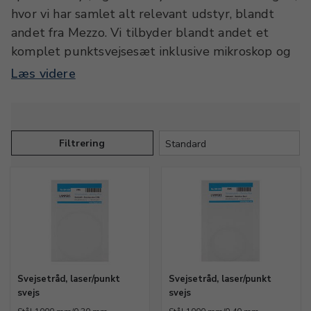
hvor vi har samlet alt relevant udstyr, blandt
andet fra Mezzo. Vi tilbyder blandt andet et
komplet punktsvejsesæt inklusive mikroskop og
fodpedal samt forskellige arme og andet
Læs videre
praktisk ekstraudstyr. Kategorien rummer også
belysningskomponenter samt naturligvis et
udvalg af svejsetråd til laser- og punktsvejsning.
Tråden fås i forskellige diametre og i forskellige
Filtrering
metaller, herunder stål, sølv, guld og titanium. I
kategorien finder du også manometre,
elektroder og andet nødvendigt tilbehør til
punktsvejsning. Kontakt os, hvis du har spørgsmål
til punktsvejsning - vi har mere end 30 års
erfaring med produkterne.
Svejsetråd, laser/punkt
Svejsetråd, laser/punkt
svejs
svejs