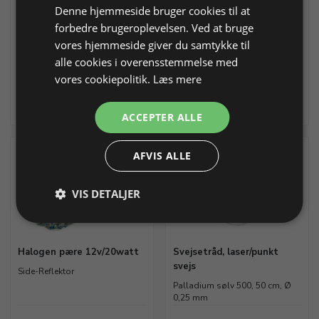
Denne hjemmeside bruger cookies til at
(290220). Skaffevare
forbedre brugeroplevelsen. Ved at bruge
vores hjemmeside giver du samtykke til
Varenr. 290215
På lager
Varenr. 290216
Skaffevare
alle cookies i overensstemmelse med
Skaffevare
vores cookiepolitik.
Læs mere
68,12 DKK
KONTAKT OS FOR PRIS
Info
Læg i kurv
Info
Kontakt os
ACCEPTER ALLE
AFVIS ALLE
VIS DETALJER
Halogen pære 12v/20watt
Svejsetråd, laser/punkt
svejs
Side-Reflektor
Palladium sølv 500, 50 cm, Ø
0,25 mm