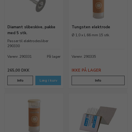
Diamant slibeskive, pakke
Tungsten elektrode
med 5 stk.
Ø 1,0 x L 66 mm 15 stk.
Passer til elektrodesliber
290330
Varenr. 290331
På lager
Varenr. 290335
265,00 DKK
IKKE PÅ LAGER
Info
Læg i kurv
Info