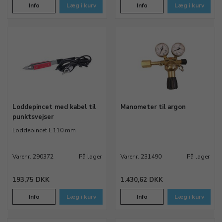
Info
Læg i kurv
Info
Læg i kurv
Loddepincet med kabel til
Manometer til argon
punktsvejser
Loddepincet L 110 mm
Varenr. 290372
På lager
Varenr. 231490
På lager
193,75 DKK
1.430,62 DKK
Info
Læg i kurv
Info
Læg i kurv