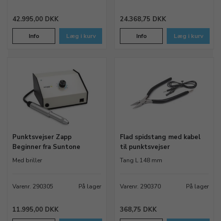
42.995,00 DKK
24.368,75 DKK
Info
Læg i kurv
Info
Læg i kurv
Punktsvejser Zapp
Flad spidstang med kabel
Beginner fra Suntone
til punktsvejser
Med briller
Tang L 148 mm
Varenr. 290305
På lager
Varenr. 290370
På lager
11.995,00 DKK
368,75 DKK