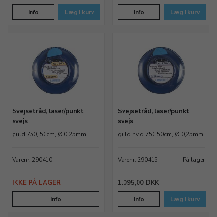
Info
Læg i kurv
Info
Læg i kurv
Svejsetråd, laser/punkt
Svejsetråd, laser/punkt
svejs
svejs
guld 750, 50cm, Ø 0,25mm
guld hvid 750 50cm, Ø 0,25mm
Varenr. 290410
Varenr. 290415
På lager
IKKE PÅ LAGER
1.095,00 DKK
Info
Info
Læg i kurv