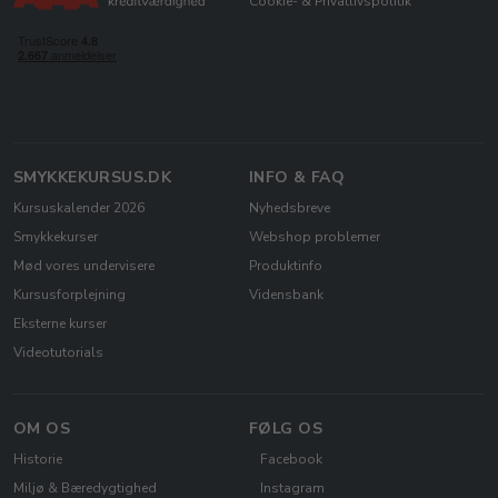
Cookie- & Privatlivspolitik
SMYKKEKURSUS.DK
INFO & FAQ
Kursuskalender 2026
Nyhedsbreve
Smykkekurser
Webshop problemer
Mød vores undervisere
Produktinfo
Kursusforplejning
Vidensbank
Eksterne kurser
Videotutorials
OM OS
FØLG OS
Historie
Facebook
Miljø & Bæredygtighed
Instagram