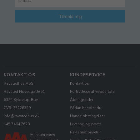
Tilmeld mig
KONTAKT OS
KUNDESERVICE
Ravstedhus ApS
Kontakt os
Ravsted Hovedgade 51
Fortrydelse af købsaftale
6372 Bylderup-Bov
Åbningstider
CVR: 27226329
Sådan handler du
info@ravstedhus.dk
Handelsbetingelser
+45 7464 7628
Levering og porto
Reklamation/retur