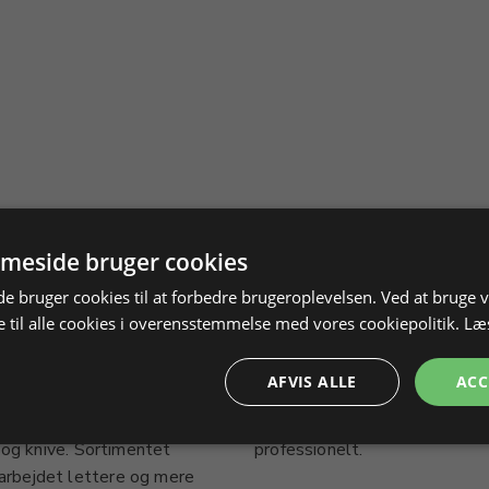
meside bruger cookies
 bruger cookies til at forbedre brugeroplevelsen. Ved at bruge
 til alle cookies i overensstemmelse med vores cookiepolitik.
Læ
Nyheder - Stenslibning
AFVIS ALLE
ACC
te maskiner, tilbehør og
optimalt, så arbejdet med båd
n og knive. Sortimentet
professionelt.
arbejdet lettere og mere