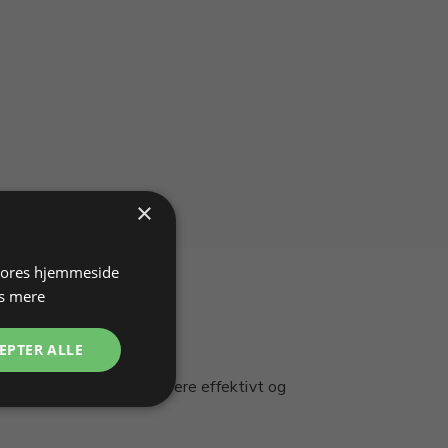
×
 vores hjemmeside
s mere
EPTER ALLE
e sten og knive bliver mere effektivt og