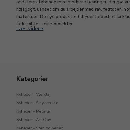
opdateres løbende med moderne løsninger, der gør ar
nøjagtigt, uanset om du arbejder med rav, fedtsten, hor
materialer. De nye produkter tilbyder forbedret funkti
fleksibilitet i dine projekter.
Læs videre
Uanset om det drejer sig om tromlemaskiner, slibebælt
knive, giver nyhederne mulighed for at optimere teknik
Tilbehør og reservedele sikrer, at maskiner og værktøj 
arbejdet med både sten og knive bliver mere effektivt 
Nyhederne inden for stenslibning er relevante for båd
Kategorier
professionelle, der ønsker at holde deres udstyr opd
løsninger. De giver inspiration til nye metoder og hjæ
flotte og holdbare produkter, hvad enten det er til s
Nyheder - Værktøj
eller specialværktøj.
Nyheder - Smykkedele
Nyheder - Metaller
Nyheder - Art Clay
Nyheder - Sten og perler