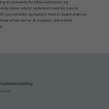
ing er relevante for både hobbyister og
t holde deres udstyr opdateret med de nyeste
on til nye metoder og hjælper med at skabe præcise,
 hvad enten det er til smykker, dekorative
j.
smykkefremstilling.
olitik
.