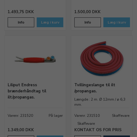
1.493,75 DKK
1.500,00 DKK
Info
Læg i kurv
Info
Læg i kurv
Liliput Endress
Tvillingeslange til ilt
brænderhåndtag til
/propangas.
ilt/propangas.
Længde : 2 m. Ø 12mm / ø 6,3
mm.
Varenr. 231520
På lager
Varenr. 231510
Skaffevare
Skaffevare
1.349,00 DKK
KONTAKT OS FOR PRIS