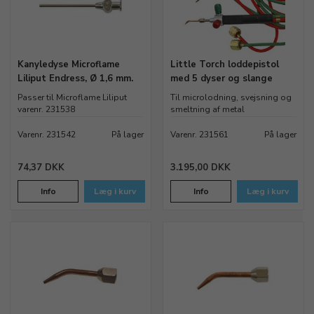
Kanyledyse Microflame
Little Torch loddepistol
Liliput Endress, Ø 1,6 mm.
med 5 dyser og slange
Passer til Microflame Liliput
Til microlodning, svejsning og
varenr. 231538
smeltning af metal
Varenr. 231542
På lager
Varenr. 231561
På lager
74,37 DKK
3.195,00 DKK
Info
Læg i kurv
Info
Læg i kurv