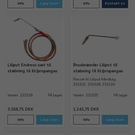
Info
Læg i kurv
Info
Kontakt os
Liliput Endress sæt til
Brusbrænder Liliput til
støbning til ilt/propangas
støbning til ilt/propangas
Passer til Liliput håndtag
231521, 231528, 231520
Varenr. 231528
På lager
Varenr. 231535
På lager
3.368,75 DKK
1.243,75 DKK
Info
Læg i kurv
Info
Læg i kurv