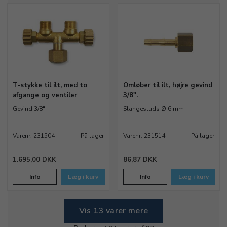
T-stykke til ilt, med to
Omløber til ilt, højre gevind
afgange og ventiler
3/8''.
Gevind 3/8"
Slangestuds Ø 6 mm
Varenr. 231504
På lager
Varenr. 231514
På lager
1.695,00 DKK
86,87 DKK
Info
Læg i kurv
Info
Læg i kurv
Vis 13 varer mere