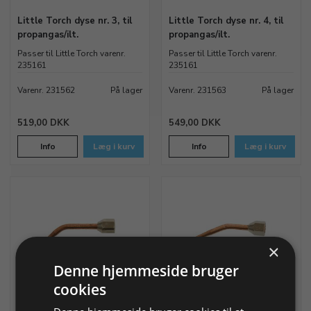
Little Torch dyse nr. 3, til
Little Torch dyse nr. 4, til
propangas/ilt.
propangas/ilt.
Passer til Little Torch varenr.
Passer til Little Torch varenr.
235161
235161
Varenr. 231562
På lager
Varenr. 231563
På lager
519,00 DKK
549,00 DKK
Info
Læg i kurv
Info
Læg i kurv
×
Denne hjemmeside bruger
cookies
Little Torch dyse nr. 5, til
Little Torch dyse nr. 6, til
propangas/ilt.
propangas/ilt.