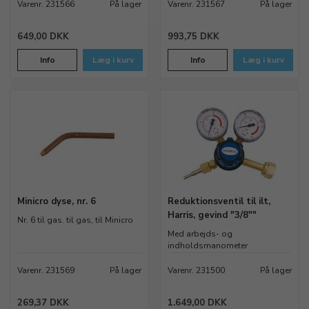
Varenr. 231566
På lager
Varenr. 231567
På lager
649,00 DKK
993,75 DKK
Info
Læg i kurv
Info
Læg i kurv
Minicro dyse, nr. 6
Reduktionsventil til ilt,
Harris, gevind "3/8""
Nr. 6 til gas. til gas, til Minicro
Med arbejds- og
indholdsmanometer
Varenr. 231569
På lager
Varenr. 231500
På lager
269,37 DKK
1.649,00 DKK