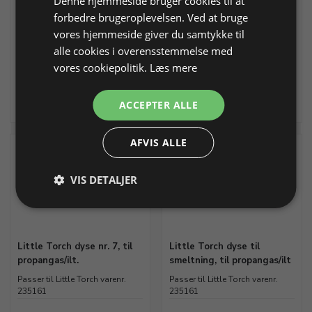
Denne hjemmeside bruger cookies til at
Passer til Little Torch varenr.
Passer til Little Torch varenr.
forbedre brugeroplevelsen. Ved at bruge
235161
235161
vores hjemmeside giver du samtykke til
Varenr. 231564
På lager
Varenr. 231565
På lager
alle cookies i overensstemmelse med
vores cookiepolitik.
Læs mere
449,00 DKK
449,00 DKK
ACCEPTER ALLE
Info
Læg i kurv
Info
Læg i kurv
AFVIS ALLE
VIS DETALJER
Little Torch dyse nr. 7, til
Little Torch dyse til
propangas/ilt.
smeltning, til propangas/ilt
Passer til Little Torch varenr.
Passer til Little Torch varenr.
235161
235161