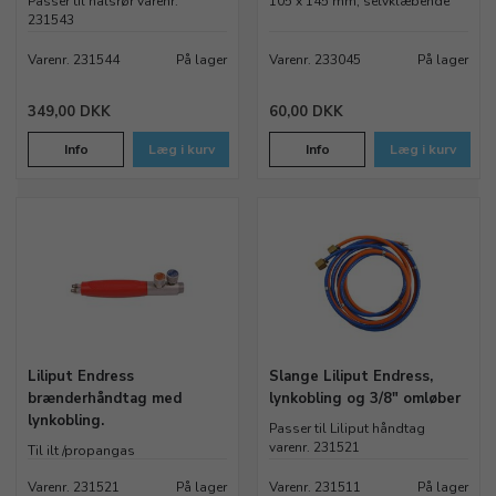
Passer til halsrør varenr.
105 x 145 mm, selvklæbende
231543
Varenr. 231544
På lager
Varenr. 233045
På lager
349,00 DKK
60,00 DKK
Info
Læg i kurv
Info
Læg i kurv
Liliput Endress
Slange Liliput Endress,
brænderhåndtag med
lynkobling og 3/8" omløber
lynkobling.
Passer til Liliput håndtag
varenr. 231521
Til ilt /propangas
Varenr. 231521
På lager
Varenr. 231511
På lager