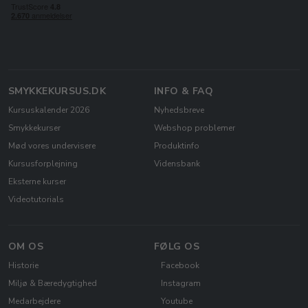
SMYKKEKURSUS.DK
INFO & FAQ
Kursuskalender 2026
Nyhedsbreve
Smykkekurser
Webshop problemer
Mød vores undervisere
Produktinfo
Kursusforplejning
Vidensbank
Eksterne kurser
Videotutorials
OM OS
FØLG OS
Historie
Facebook
Miljø & Bæredygtighed
Instagram
Medarbejdere
Youtube