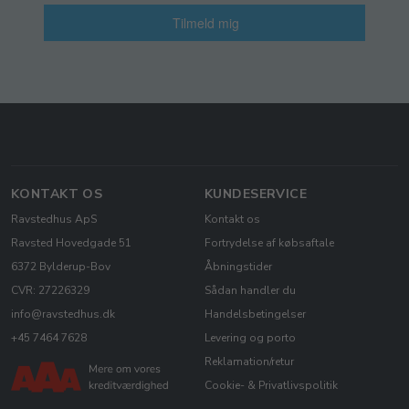
Tilmeld mig
KONTAKT OS
KUNDESERVICE
Ravstedhus ApS
Kontakt os
Ravsted Hovedgade 51
Fortrydelse af købsaftale
6372 Bylderup-Bov
Åbningstider
CVR: 27226329
Sådan handler du
info@ravstedhus.dk
Handelsbetingelser
+45 7464 7628
Levering og porto
Reklamation/retur
Cookie- & Privatlivspolitik