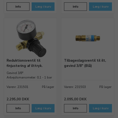
Info
Læg i kurv
Info
Læg i kurv
Reduktionsventil til
Tilbageslagsventil til ilt,
finjustering af ilttryk.
gevind 3/8" (Blå)
Gevind 3/8".
Arbejdsmanometer: 0,1 - 1 bar
Varenr. 231501
På lager
Varenr. 231503
På lager
2.295,00 DKK
2.095,00 DKK
Info
Læg i kurv
Info
Læg i kurv