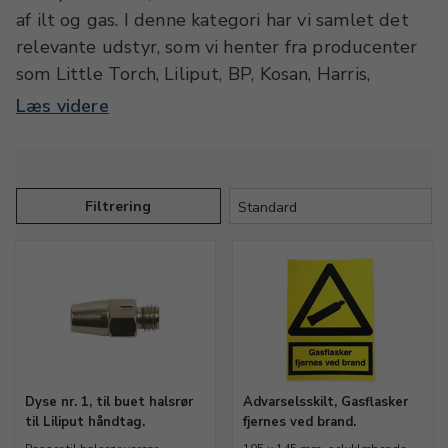
af ilt og gas. I denne kategori har vi samlet det
relevante udstyr, som vi henter fra producenter
som Little Torch, Liliput, BP, Kosan, Harris,
Perkeo med flere. I kategorien finder du blandt
Læs videre
andet en række brændere, der er forberedt for
mundblæsning samt tilhørende plastslanger og
mundstykker. Her finder du også tilhørende
håndtag med reguleringer, samt farvekodede
Filtrering
slanger til ilt og gas, både som sæt og
enkeltslanger. Sortimentet omfatter naturligvis
også et bredt udvalg af dyser til forskellige
formål, samt alt indenfor fittings, regulatorer,
manometre med mere.
Dyse nr. 1, til buet halsrør
Advarselsskilt, Gasflasker
til Liliput håndtag.
fjernes ved brand.