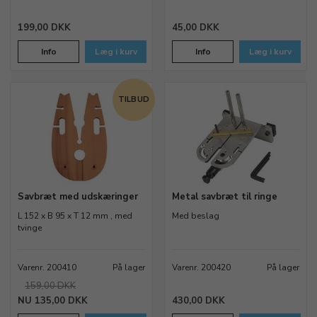
199,00 DKK
45,00 DKK
Info
Læg i kurv
Info
Læg i kurv
TILBUD
Savbræt med udskæringer
Metal savbræt til ringe
L 152 x B 95 x T 12 mm , med
Med beslag
tvinge
Varenr. 200410
På lager
Varenr. 200420
På lager
159,00 DKK
135,00 DKK
430,00 DKK