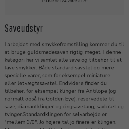
Du har set 24 varer af 79
Saveudstyr
I arbejdet med smykkefremstilling kommer du til
at bruge guldsmedesaven rigtig meget. I denne
kategori har vi samlet alle save og tilbehør til at
lave smykker. Både standard savstel og mere
specielle varer, som for eksempel miniature-
eller letvægtssavstel. Endvidere finder du
tilbehør, for eksempel klinger fra Antilope (og
normalt også fra Golden Eye), reservedele til
save, diamantklinger og ringsavetang, savbræt og
tvinger.Standardklingen for sølvarbejde er
"mellem 3/0". Jo højere tal jo finere er klingen.