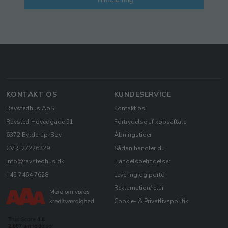
KONTAKT OS
KUNDESERVICE
Ravstedhus ApS
Kontakt os
Ravsted Hovedgade 51
Fortrydelse af købsaftale
6372 Bylderup-Bov
Åbningstider
CVR: 27226329
Sådan handler du
info@ravstedhus.dk
Handelsbetingelser
+45 7464 7628
Levering og porto
Reklamation/retur
Cookie- & Privatlivspolitik