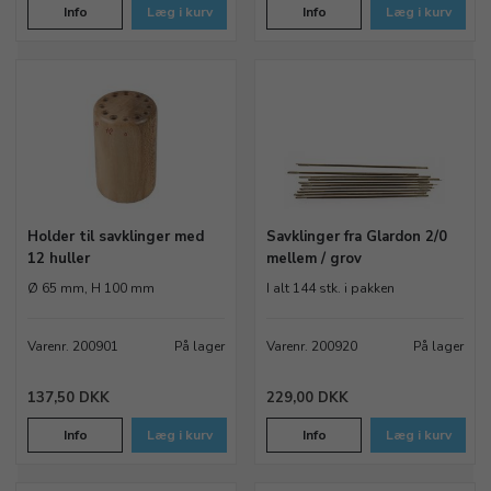
Info
Læg i kurv
Info
Læg i kurv
Holder til savklinger med
Savklinger fra Glardon 2/0
12 huller
mellem / grov
Ø 65 mm, H 100 mm
I alt 144 stk. i pakken
Varenr. 200901
På lager
Varenr. 200920
På lager
137,50 DKK
229,00 DKK
Info
Læg i kurv
Info
Læg i kurv