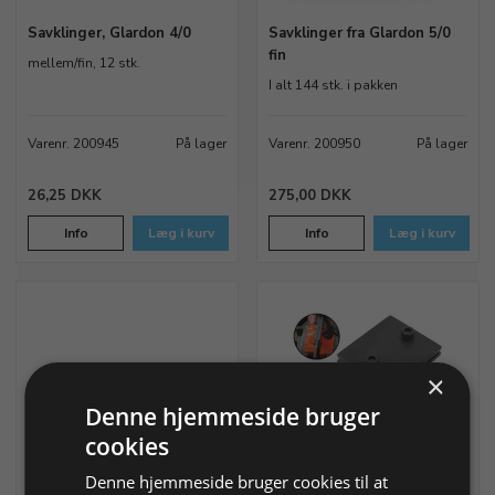
Savklinger, Glardon 4/0
Savklinger fra Glardon 5/0
fin
mellem/fin, 12 stk.
I alt 144 stk. i pakken
Varenr. 200945
På lager
Varenr. 200950
På lager
26,25 DKK
275,00 DKK
Info
Læg i kurv
Info
Læg i kurv
×
Denne hjemmeside bruger
cookies
Savklinger, Glardon 5/0
Saveskabelon og
Denne hjemmeside bruger cookies til at
pladeholder
fin, 12 stk.