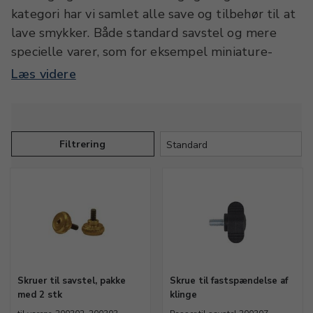
kategori har vi samlet alle save og tilbehør til at
lave smykker. Både standard savstel og mere
specielle varer, som for eksempel miniature-
eller letvægtssavstel. Endvidere finder du
Læs videre
tilbehør, for eksempel klinger fra Antilope (og
normalt også fra Golden Eye), reservedele til
save, diamantklinger og ringsavetang, savbræt og
tvinger.Standardklingen for sølvarbejde er
Filtrering
"mellem 3/0". Jo højere tal jo finere er klingen.
Man saver med helt lodret og vinkelret klinge.
Brug altid hele klingen med lange, hurtige strøg
uden at presse eller rive.
Skruer til savstel, pakke
Skrue til fastspændelse af
med 2 stk
klinge