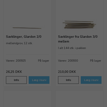
Savklinger, Glardon 2/0
Savklinger fra Glardon 3/0
mellem
mellem/grov, 12 stk.
I alt 144 stk. i pakken
Varenr. 200925
På lager
Varenr. 200930
På lager
26,25 DKK
210,00 DKK
Info
Læg i kurv
Info
Læg i kurv