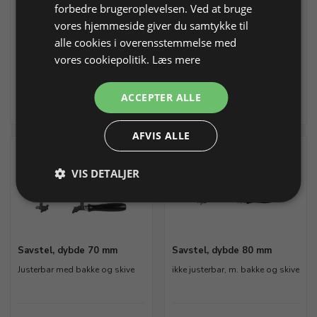
forbedre brugeroplevelsen. Ved at bruge
B 57,3 mm, med 18 og 28
savriller
vores hjemmeside giver du samtykke til
alle cookies i overensstemmelse med
Varenr. 200955
På lager
Varenr. 216256
På lager
vores cookiepolitik.
Læs mere
32,50 DKK
445,00 DKK
ACCEPTER ALLE
Info
Læg i kurv
Info
Læg i kurv
AFVIS ALLE
VIS DETALJER
Savstel, dybde 70 mm
Savstel, dybde 80 mm
Justerbar med bakke og skive
ikke justerbar, m. bakke og skive