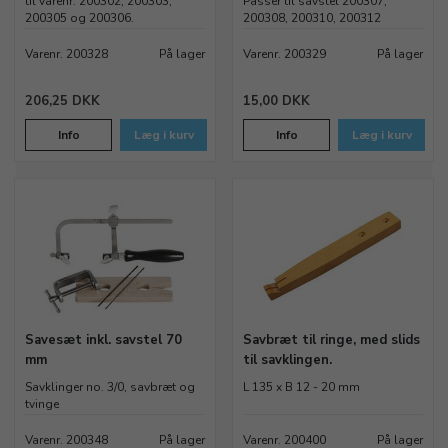
til varenr. 200302, 200303,
Passer til savstel 200307,
200305 og 200306.
200308, 200310, 200312
Varenr. 200328
På lager
Varenr. 200329
På lager
206,25 DKK
15,00 DKK
Info
Læg i kurv
Info
Læg i kurv
Savesæt inkl. savstel 70
Savbræt til ringe, med slids
mm
til savklingen.
Savklinger no. 3/0, savbræt og
L 135 x B 12 - 20 mm
tvinge
Varenr. 200348
På lager
Varenr. 200400
På lager