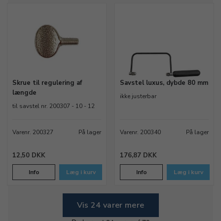
Skrue til regulering af
Savstel luxus, dybde 80 mm
længde
ikke justerbar
til savstel nr. 200307 - 10 - 12
Varenr. 200327
På lager
Varenr. 200340
På lager
12,50 DKK
176,87 DKK
Info
Læg i kurv
Info
Læg i kurv
Vis 24 varer mere