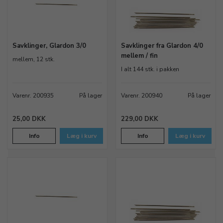
Savklinger, Glardon 3/0
Savklinger fra Glardon 4/0
mellem / fin
mellem, 12 stk.
I alt 144 stk. i pakken
Varenr. 200935
På lager
Varenr. 200940
På lager
25,00 DKK
229,00 DKK
Info
Læg i kurv
Info
Læg i kurv