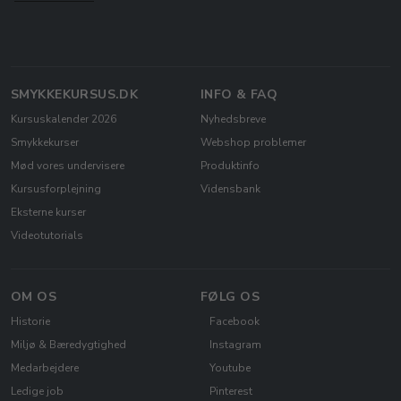
SMYKKEKURSUS.DK
INFO & FAQ
Kursuskalender 2026
Nyhedsbreve
Smykkekurser
Webshop problemer
Mød vores undervisere
Produktinfo
Kursusforplejning
Vidensbank
Eksterne kurser
Videotutorials
OM OS
FØLG OS
Historie
Facebook
Miljø & Bæredygtighed
Instagram
Medarbejdere
Youtube
Ledige job
Pinterest