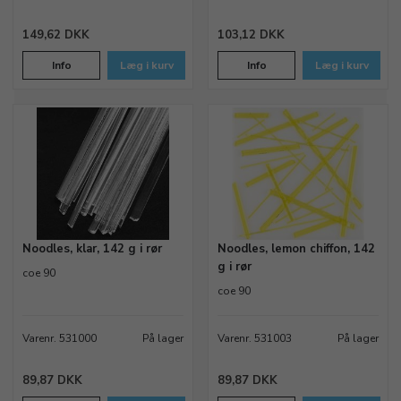
149,62 DKK
103,12 DKK
Info
Læg i kurv
Info
Læg i kurv
Noodles, klar, 142 g i rør
Noodles, lemon chiffon, 142
g i rør
coe 90
coe 90
Varenr. 531000
På lager
Varenr. 531003
På lager
89,87 DKK
89,87 DKK