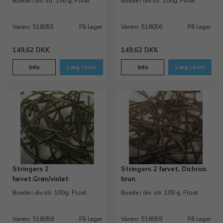
Buede i div. str. 100 g, Float
Buede i div.str. 100g. Float
Varenr. 518055
På lager
Varenr. 518056
På lager
149,62 DKK
149,62 DKK
Info
Læg i kurv
Info
Læg i kurv
Stringers 2
Stringers 2 farvet, Dichroic
farvet.Grøn/violet
brun
Buede i div.str. 100g. Float
Buede i div. str. 100 g, Float
Varenr. 518058
På lager
Varenr. 518059
På lager