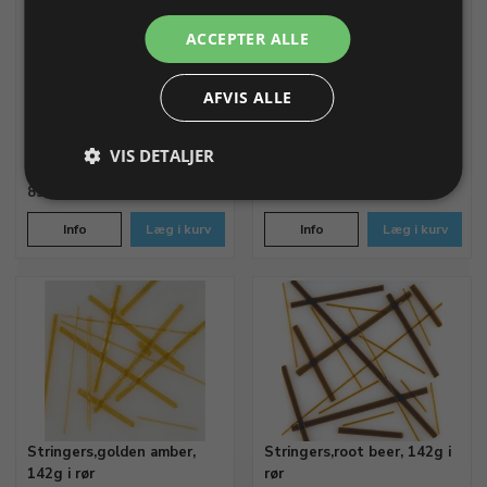
Stringers, spearmint, 142 g
Stringers,hunter gren, opal,
ACCEPTER ALLE
i rør
142g i rør
coe 90
coe 90
AFVIS ALLE
Varenr. 531057
På lager
Varenr. 531058
På lager
VIS DETALJER
89,87 DKK
89,87 DKK
Info
Læg i kurv
Info
Læg i kurv
Stringers,golden amber,
Stringers,root beer, 142g i
142g i rør
rør