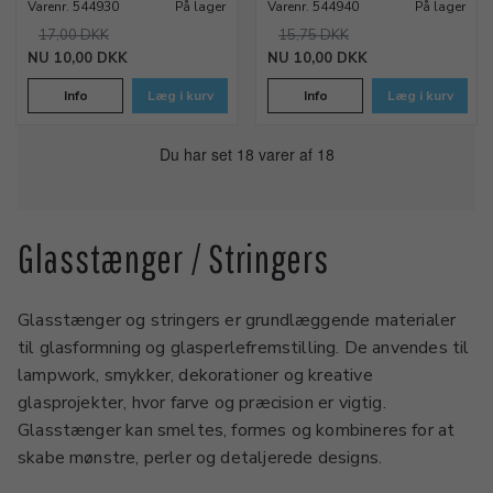
Varenr. 544930
På lager
Varenr. 544940
På lager
17,00 DKK
15,75 DKK
10,00 DKK
10,00 DKK
Info
Læg i kurv
Info
Læg i kurv
Du har set 18 varer af 18
Glasstænger / Stringers
Glasstænger og stringers er grundlæggende materialer
til glasformning og glasperlefremstilling. De anvendes til
lampwork, smykker, dekorationer og kreative
glasprojekter, hvor farve og præcision er vigtig.
Glasstænger kan smeltes, formes og kombineres for at
skabe mønstre, perler og detaljerede designs.