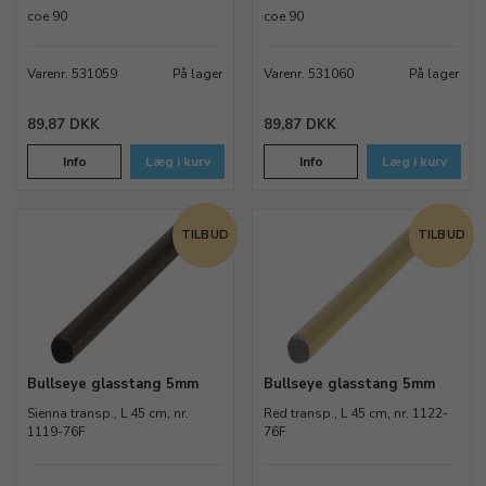
coe 90
coe 90
Varenr. 531059
På lager
Varenr. 531060
På lager
89,87 DKK
89,87 DKK
Info
Læg i kurv
Info
Læg i kurv
TILBUD
TILBUD
Bullseye glasstang 5mm
Bullseye glasstang 5mm
Sienna transp., L 45 cm, nr.
Red transp., L 45 cm, nr. 1122-
1119-76F
76F