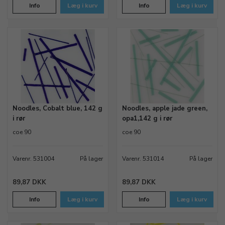
Info
Læg i kurv
Info
Læg i kurv
Noodles, Cobalt blue, 142 g
Noodles, apple jade green,
i rør
opa1,142 g i rør
coe 90
coe 90
Varenr. 531004
På lager
Varenr. 531014
På lager
89,87 DKK
89,87 DKK
Info
Læg i kurv
Info
Læg i kurv