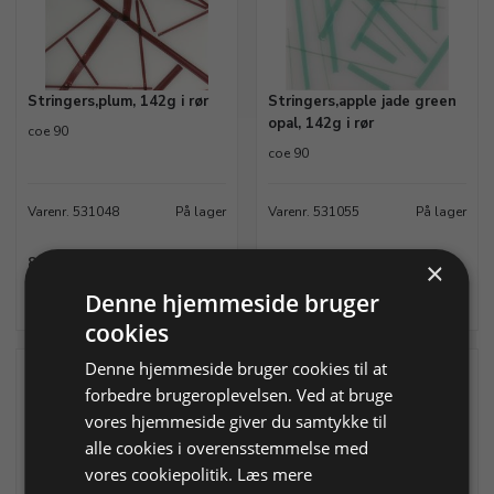
Stringers,plum, 142g i rør
Stringers,apple jade green
opal, 142g i rør
coe 90
coe 90
Varenr. 531048
På lager
Varenr. 531055
På lager
89,87 DKK
89,87 DKK
×
Denne hjemmeside bruger
Info
Læg i kurv
Info
Læg i kurv
cookies
Denne hjemmeside bruger cookies til at
forbedre brugeroplevelsen. Ved at bruge
vores hjemmeside giver du samtykke til
alle cookies i overensstemmelse med
vores cookiepolitik.
Læs mere