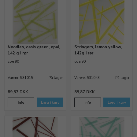
Noodles, oasis green, opal,
Stringers, lemon yellow,
142 g i rør
142g i rør
coe 90
coe 90
Varenr. 531015
På lager
Varenr. 531043
På lager
89,87 DKK
89,87 DKK
Info
Læg i kurv
Info
Læg i kurv