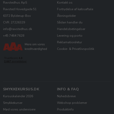
Ravstedhus ApS
Kontakt os
Ravsted Hovedgade 51
Fortrydelse af købsaftale
6372 Bylderup-Bov
Åbningstider
CVR: 27226329
Sådan handler du
info@ravstedhus.dk
Handelsbetingelser
+45 7464 7628
Levering og porto
Reklamation/retur
Cookie- & Privatlivspolitik
SMYKKEKURSUS.DK
INFO & FAQ
Kursuskalender 2026
Nyhedsbreve
Smykkekurser
Webshop problemer
Mød vores undervisere
Produktinfo