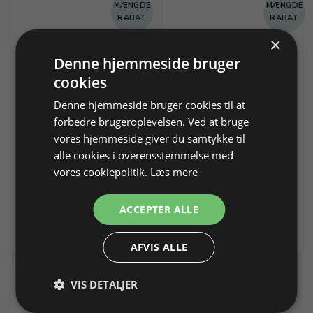
MÆNGDE
MÆNGDE
RABAT
RABAT
×
Denne hjemmeside bruger
cookies
Denne hjemmeside bruger cookies til at
Rundsavklinge, Busch,
Rundsavklinge, Busch,
forbedre brugeroplevelsen. Ved at bruge
mont.
mont.
vores hjemmeside giver du samtykke til
Ø 4 mm, 0,40 mm tyk, max.
Ø 5 mm, 0,50 mm tyk, max.
3250 omdr.
3250 omdr.
alle cookies i overensstemmelse med
vores cookiepolitik.
Læs mere
Varenr. 245014
På lager
Varenr. 245015
På lager
ACCEPTER ALLE
41,12 DKK
45,37 DKK
Info
Læg i kurv
Info
Læg i kurv
AFVIS ALLE
MÆNGDE
VIS DETALJER
RABAT