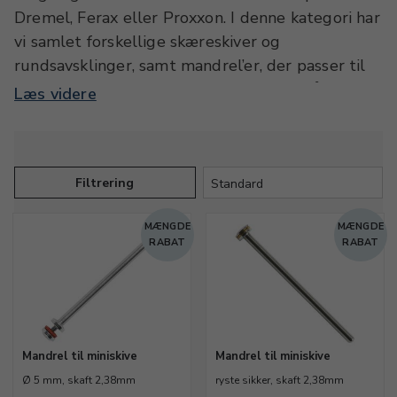
Dremel, Ferax eller Proxxon. I denne kategori har
vi samlet forskellige skæreskiver og
rundsavsklinger, samt mandrel’er, der passer til
de løse klinger og skiver. Vi tilbyder også helt
Læs videre
små miniklinger med påstøbt skaft, som direkte
monteres i micromotoren uden ekstra mandril.
Vær opmærksom på, at micromotorerne kan køre
med meget høje omdrejninger ved fuld kraft.
Filtrering
Nogle klinger har begrænsninger på det
MÆNGDE
MÆNGDE
maksimale omdrejningstal, men det vil i givet
RABAT
RABAT
fald fremgå af forpakningen. Er du i tvivl, står vi
altid klar med hjælp og vejledning.
Mandrel til miniskive
Mandrel til miniskive
Ø 5 mm, skaft 2,38mm
ryste sikker, skaft 2,38mm