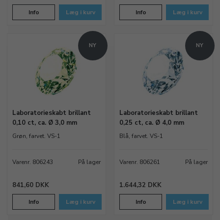
Info
Læg i kurv
Info
Læg i kurv
NY
NY
Laboratorieskabt brillant
Laboratorieskabt brillant
0,10 ct, ca. Ø 3,0 mm
0,25 ct, ca. Ø 4,0 mm
Grøn, farvet. VS-1
Blå, farvet. VS-1
Varenr. 806243
På lager
Varenr. 806261
På lager
841,60 DKK
1.644,32 DKK
Info
Læg i kurv
Info
Læg i kurv