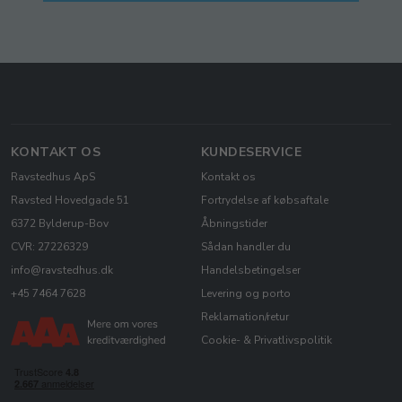
KONTAKT OS
KUNDESERVICE
Ravstedhus ApS
Kontakt os
Ravsted Hovedgade 51
Fortrydelse af købsaftale
6372 Bylderup-Bov
Åbningstider
CVR: 27226329
Sådan handler du
info@ravstedhus.dk
Handelsbetingelser
+45 7464 7628
Levering og porto
Reklamation/retur
Cookie- & Privatlivspolitik