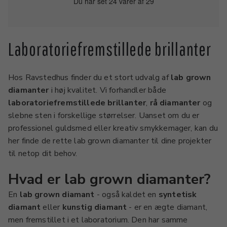
Du har set 24 varer af 29
Laboratoriefremstillede brillanter
Hos Ravstedhus finder du et stort udvalg af
lab grown
diamanter
i høj kvalitet. Vi forhandler både
laboratoriefremstillede brillanter
,
rå diamanter
og
slebne sten i forskellige størrelser. Uanset om du er
professionel guldsmed eller kreativ smykkemager, kan du
her finde de rette lab grown diamanter til dine projekter
til netop dit behov.
Hvad er lab grown diamanter?
En
lab grown diamant
- også kaldet en
syntetisk
diamant
eller
kunstig diamant
- er en ægte diamant,
men fremstillet i et laboratorium. Den har samme