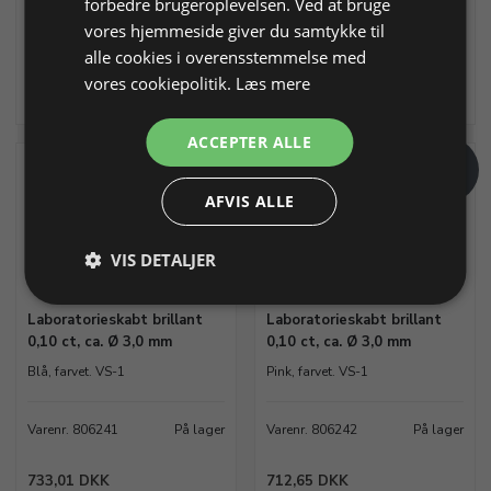
forbedre brugeroplevelsen. Ved at bruge
Varenr. 806212
På lager
Varenr. 806213
På lager
vores hjemmeside giver du samtykke til
alle cookies i overensstemmelse med
291,05 DKK
232,84 DKK
vores cookiepolitik.
Læs mere
Info
Læg i kurv
Info
Læg i kurv
ACCEPTER ALLE
NY
NY
AFVIS ALLE
VIS DETALJER
Laboratorieskabt brillant
Laboratorieskabt brillant
0,10 ct, ca. Ø 3,0 mm
0,10 ct, ca. Ø 3,0 mm
Blå, farvet. VS-1
Pink, farvet. VS-1
Varenr. 806241
På lager
Varenr. 806242
På lager
733,01 DKK
712,65 DKK