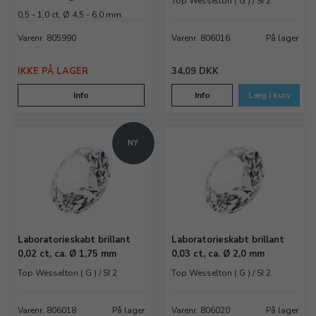
Top Wesselton ( G ) / SI 2
høj kvalitet, som efterfølgende vurderes ud fra de fire C’er
0,5 - 1,0 ct, Ø 4,5 - 6,0 mm.
–
Carat
,
Color
,
Clarity
og
Cut
.
Varenr. 805990
Varenr. 806016
På lager
Fordele ved
IKKE PÅ LAGER
34,09 DKK
laboratoriefremstillede
Info
Info
Læg i kurv
diamanter
En laboratoriefremstillet diamant giver samme brillans og
NY
skønhed som en naturlig diamant, men til en mere
attraktiv pris. Samtidig er det et mere moderne og
bæredygtigt valg, da produktionen foregår uden minedrift
og med fuld gennemsigtighed omkring oprindelsen.
Lab grown diamanter til
Laboratorieskabt brillant
Laboratorieskabt brillant
0,02 ct, ca. Ø 1,75 mm
0,03 ct, ca. Ø 2,0 mm
smykkefremstilling
Top Wesselton ( G ) / SI 2
Top Wesselton ( G ) / SI 2
I vores sortiment finder du
løse lab grown diamanter
i
forskellige carat, klar til at blive indsat i smykker. Mange
Varenr. 806018
På lager
Varenr. 806020
På lager