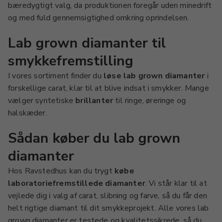
bæredygtigt valg, da produktionen foregår uden minedrift
og med fuld gennemsigtighed omkring oprindelsen.
Lab grown diamanter til
smykkefremstilling
I vores sortiment finder du
løse lab grown diamanter
i
forskellige carat, klar til at blive indsat i smykker. Mange
vælger syntetiske
brillanter
til ringe, øreringe og
halskæder.
Sådan køber du lab grown
diamanter
Hos Ravstedhus kan du trygt
købe
laboratoriefremstillede diamanter
. Vi står klar til at
vejlede dig i valg af carat, slibning og farve, så du får den
helt rigtige diamant til dit smykkeprojekt. Alle vores lab
grown diamanter er testede og kvalitetssikrede, så du