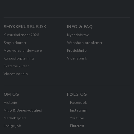
SMYKKEKURSUS.DK
INFO & FAQ
Kursuskalender 2026
Nyhedsbreve
Smykkekurser
Webshop problemer
Mød vores undervisere
Produktinfo
Kursusforplejning
Vidensbank
Eksterne kurser
Videotutorials
OM OS
FØLG OS
Historie
Facebook
Miljø & Bæredygtighed
Instagram
Medarbejdere
Youtube
Ledige job
Pinterest