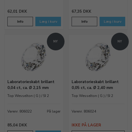
vælger syntetiske
brillanter
til ringe, øreringe og
halskæder.
62,01 DKK
67,35 DKK
Info
Læg i kurv
Info
Læg i kurv
Sådan køber du lab grown
diamanter
NY
NY
Hos Ravstedhus kan du trygt
købe
laboratoriefremstillede diamanter
. Vi står klar til at
vejlede dig i valg af carat, slibning og farve, så du får den
helt rigtige diamant til dit smykkeprojekt. Alle vores lab
grown diamanter er testede og kvalitetssikrede, så du
Laboratorieskabt brillant
Laboratorieskabt brillant
kan handle med fuld tillid.
0,04 ct, ca. Ø 2,15 mm
0,05 ct, ca. Ø 2,40 mm
Top Wesselton ( G ) / SI 2
Top Wesselton ( G ) / SI 2
Varenr. 806022
På lager
Varenr. 806024
85,04 DKK
IKKE PÅ LAGER