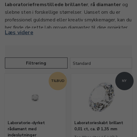
laboratoriefremstillede brillanter
,
rå diamanter
og
slebne sten i forskellige størrelser. Uanset om du er
professionel guldsmed eller kreativ smykkemager, kan du
her finde de rette lab grown diamanter til dine projekter
Læs videre
til netop dit behov.
Hvad er lab grown diamanter?
En
lab grown diamant
- også kaldet en
syntetisk
Filtrering
diamant
eller
kunstig diamant
- er en ægte diamant,
men fremstillet i et laboratorium. Den har samme
TILBUD
NY
kemiske sammensætning, hårdhed og glans som en
naturlig diamant, men processen sker under kontrollerede
forhold, hvilket gør produktionen hurtigere og mere
tilgængelig.
Der findes to fremstillingsmetoder:
HTHP (High
Laboratorie-dyrket
Laboratorieskabt brillant
Temperature High Pressure)
og
CVD (Chemical
rådiamant med
0,01 ct, ca. Ø 1,35 mm
Vapor Deposition)
. Begge skaber kunstige diamanter af
indeslutninger