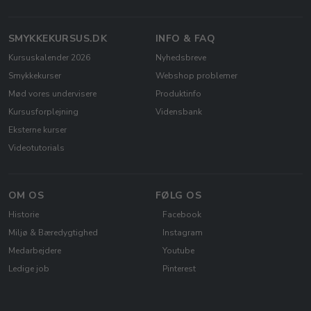
SMYKKEKURSUS.DK
INFO & FAQ
Kursuskalender 2026
Nyhedsbreve
Smykkekurser
Webshop problemer
Mød vores undervisere
Produktinfo
Kursusforplejning
Vidensbank
Eksterne kurser
Videotutorials
OM OS
FØLG OS
Historie
Facebook
Miljø & Bæredygtighed
Instagram
Medarbejdere
Youtube
Ledige job
Pinterest