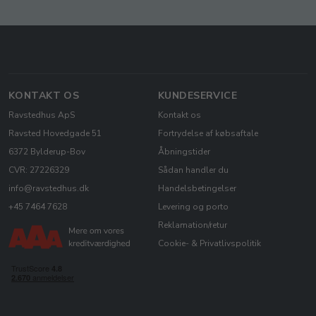
KONTAKT OS
KUNDESERVICE
Ravstedhus ApS
Kontakt os
Ravsted Hovedgade 51
Fortrydelse af købsaftale
6372 Bylderup-Bov
Åbningstider
CVR: 27226329
Sådan handler du
info@ravstedhus.dk
Handelsbetingelser
+45 7464 7628
Levering og porto
Reklamation/retur
Cookie- & Privatlivspolitik