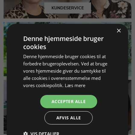
KUNDESERVICE
×
Denne hjemmeside bruger
cookies
Denne hjemmeside bruger cookies til at
forbedre brugeroplevelsen. Ved at bruge
MILJØ & BÆREDYGTIGHED
vores hjemmeside giver du samtykke til
alle cookies i overensstemmelse med
vores cookiepolitik.
Læs mere
ACCEPTER ALLE
AFVIS ALLE
SMYKKEKURSER
VIS DETALJER