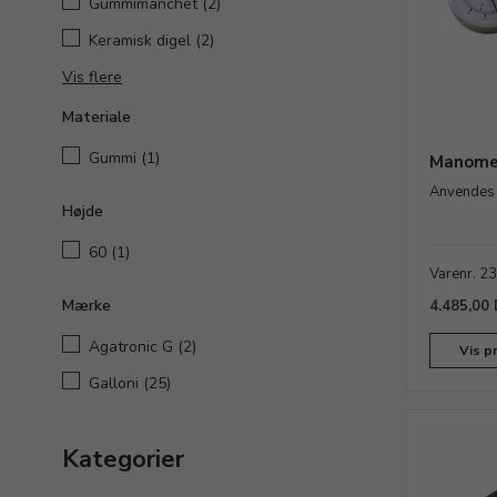
Gummimanchet
(2)
Keramisk digel
(2)
Vis flere
Materiale
Gummi
(1)
Manomet
Anvendes t
Højde
60
(1)
Varenr. 2
Mærke
4.485,00
Agatronic G
(2)
Vis p
Galloni
(25)
Kategorier