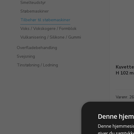
Smelteudstyr
Støbemaskiner
Tilbehør til støbemaskiner
Voks / Vokskogere / Formblok
Vulkanisering / Silikone / Gummi
Overfladebehandling
Svejsning
Tinstøbning / Lodning
Kuvette 
H 102 
Varenr. 2
Denne hjem
Denne hjemmeside
giver du samtykke