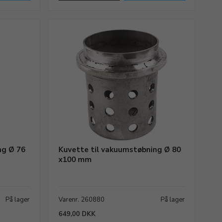
ng Ø 76
Kuvette til vakuumstøbning Ø 80
x100 mm
På lager
Varenr. 260880
På lager
649,00 DKK