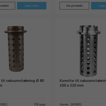
rodukt
Læg i kurv
Vis produkt
Læg i
 til vakuumstøbning Ø 80
Kuvette til vakuumstøbni
mm
100 x 220 mm
60881
På lager
Varenr. 260882