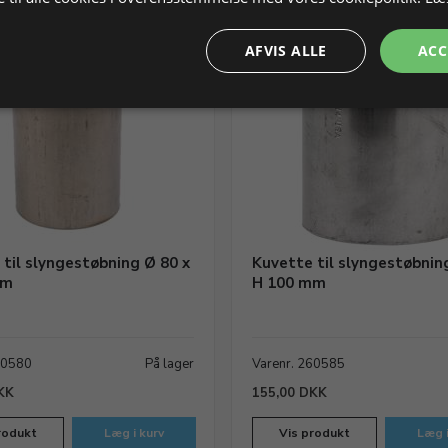
AFVIS ALLE
ACC
til slyngestøbning Ø 80 x
Kuvette til slyngestøbnin
mm
H 100 mm
60580
På lager
Varenr. 260585
KK
155,00 DKK
rodukt
Læg i kurv
Vis produkt
Læg i