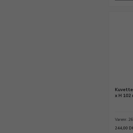
Kuvette
x H 102
Varenr. 2
244,00 D