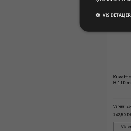
VIS DETALJER
Kuvette 
H 110 
Varenr. 2
142,50 D
Vis p