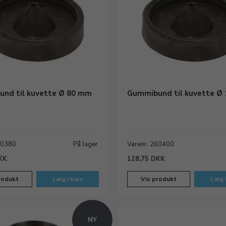
nd til kuvette Ø 80 mm
Gummibund til kuvette Ø
60380
På lager
Varenr. 260400
KK
128,75 DKK
rodukt
Læg i kurv
Vis produkt
Læg i
NY