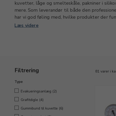
kuvetter, låge og smelteskåle, pakniner i sil
mere. Som leverandør til både den professione
har vi god føling med, hvilke produkter der fun
endelig, hvis du er i tvivl.
Læs videre
Filtrering
81 varer i k
Type
Evakueringsanlæg
(2)
Grafitdigle
(4)
Gummibund til kuvette
(6)