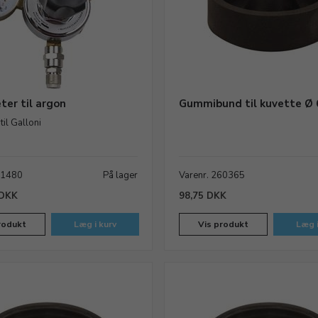
er til argon
Gummibund til kuvette Ø
il Galloni
31480
På lager
Varenr. 260365
 DKK
98,75 DKK
rodukt
Læg i kurv
Vis produkt
Læg i