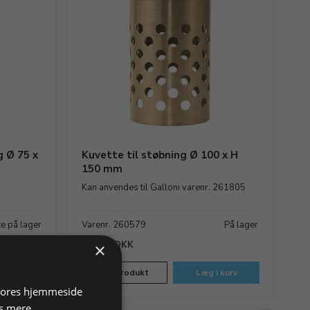
g Ø 75 x
Kuvette til støbning Ø 100 x H
150 mm
Kan anvendes til Galloni varenr. 261805
ke på lager
Varenr. 260579
På lager
493,75 DKK
×
Vis produkt
Læg i kurv
 vores hjemmeside
s mere