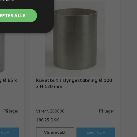
EPTER ALLE
g Ø 85 x
Kuvette til slyngestøbning Ø 100
x H 120 mm
På lager
Varenr. 260600
På lager
186,25 DKK
 kurv
Vis produkt
Læg i kurv