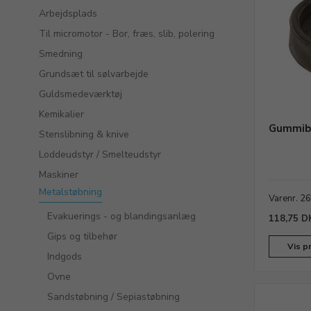
Arbejdsplads
Til micromotor - Bor, fræs, slib, polering
Smedning
Grundsæt til sølvarbejde
Guldsmedeværktøj
Kemikalier
Gummibu
Stenslibning & knive
Loddeudstyr / Smelteudstyr
Maskiner
Metalstøbning
Varenr. 2
Evakuerings - og blandingsanlæg
118,75 D
Gips og tilbehør
Vis p
Indgods
Ovne
Sandstøbning / Sepiastøbning