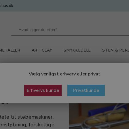
dhus.dk
METALLER
ART CLAY
SMYKKEDELE
STEN & PER
emaskiner
Vælg venligst erhverv eller privat
Erhvervs kunde
Privatkunde
ner
dele til støbemaskiner.
mstøbning, forskellige