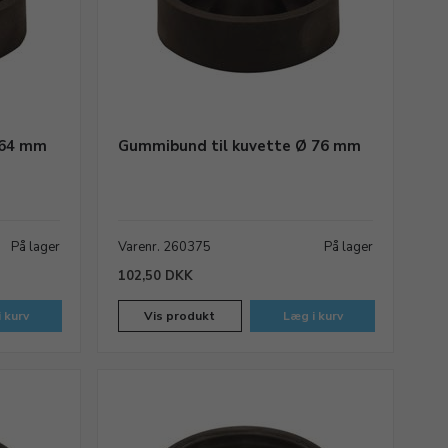
 64 mm
Gummibund til kuvette Ø 76 mm
På lager
Varenr. 260375
På lager
102,50 DKK
 kurv
Vis produkt
Læg i kurv