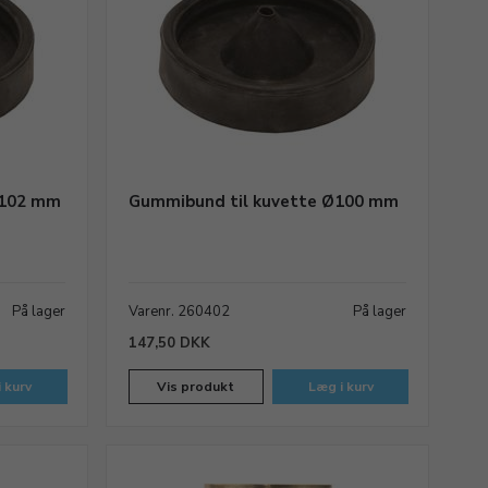
 102 mm
Gummibund til kuvette Ø100 mm
På lager
Varenr. 260402
På lager
147,50 DKK
 kurv
Vis produkt
Læg i kurv