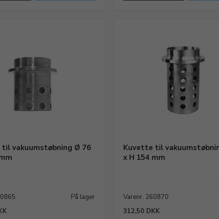
 til vakuumstøbning Ø 76
Kuvette til vakuumstøbni
 mm
x H 154 mm
60865
På lager
Varenr. 260870
KK
312,50 DKK