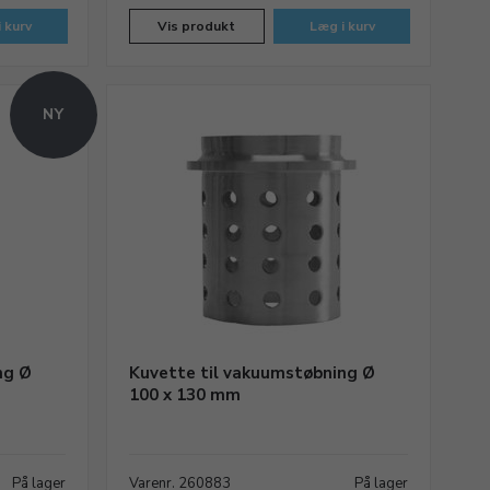
 kurv
Vis produkt
Læg i kurv
NY
ng Ø
Kuvette til vakuumstøbning Ø
100 x 130 mm
På lager
Varenr. 260883
På lager