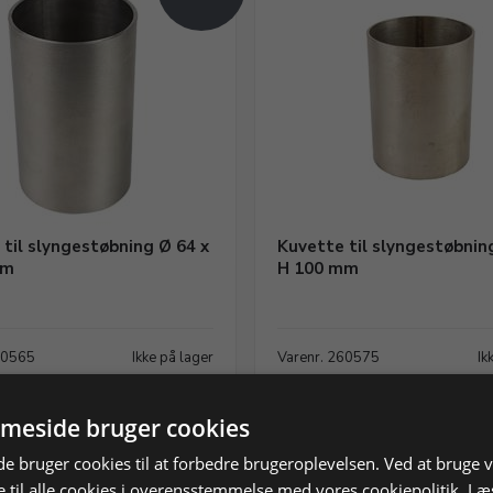
til slyngestøbning Ø 64 x
Kuvette til slyngestøbnin
mm
H 100 mm
60565
Ikke på lager
Varenr. 260575
Ik
meside bruger cookies
Vis produkt
Vis produkt
 bruger cookies til at forbedre brugeroplevelsen. Ved at bruge
 til alle cookies i overensstemmelse med vores cookiepolitik.
Læ