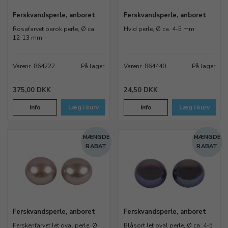
Ferskvandsperle, anboret
Ferskvandsperle, anboret
Rosafarvet barok perle, Ø ca.
Hvid perle, Ø ca. 4-5 mm
12-13 mm
Varenr. 864222
På lager
Varenr. 864440
På lager
375,00 DKK
24,50 DKK
Info
Læg i kurv
Info
Læg i kurv
MÆNGDE
MÆNGDE
RABAT
RABAT
Ferskvandsperle, anboret
Ferskvandsperle, anboret
Ferskenfarvet let oval perle, Ø
Blåsort let oval perle, Ø ca. 4-5