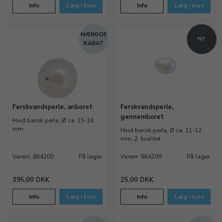
om du søger klassiske runde perler eller unikke former,
Info
Læg i kurv
Info
Læg i kurv
kan du finde dem hos os.
MÆNGDE
NY
RABAT
Ferskvandsperle, anboret
Ferskvandsperle,
gennemboret
Hvid barok perle, Ø ca. 15-16
mm
Hvid barok perle, Ø ca. 11-12
mm, 2. kvalitet
Varenr. 864200
På lager
Varenr. 864209
På lager
395,00 DKK
25,00 DKK
Info
Læg i kurv
Info
Læg i kurv