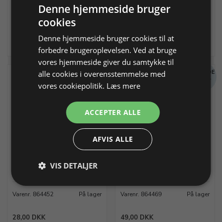
Varenr. 864450
På lager
Varenr. 864451
På lager
Denne hjemmeside bruger
cookies
28,00 DKK
28,00 DKK
Denne hjemmeside bruger cookies til at
Info
Læg i kurv
Info
Læg i kurv
forbedre brugeroplevelsen. Ved at bruge
vores hjemmeside giver du samtykke til
MÆNGDE
MÆNGDE
alle cookies i overensstemmelse med
RABAT
RABAT
vores cookiepolitik.
Læs mere
ACCEPTER ALLE
AFVIS ALLE
Ferskvandsperle, anboret
Ferskvandskulturperle
anboret, 3/4 runde
Sort let oval perle, Ø ca. 5,0-5,5
VIS DETALJER
mm
12 mm, peacock, par
Varenr. 864452
På lager
Varenr. 864469
På lager
28,00 DKK
49,00 DKK