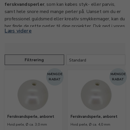
ferskvandsperler
, som kan købes styk- eller parvis,
samt hele snore med mange perler på. Uanset om du er
professionel guldsmed eller kreativ smykkemager, kan du
her finde de rette perler til dine projekter. Dyk ned i vores
Læs videre
store udvalg i mange forskellige farver or størrelser.
Hvad er ferskvandsperler?
En
ferskvandsperle
dannes i muslinger, der trives i
Filtrering
ferskvand. Når et lille fremmedlegeme placeres i
muslingen, begynder den at udskille perlemor, som lag på
MÆNGDE
MÆNGDE
lag skaber en smuk perle. Denne naturlige proces kan
RABAT
RABAT
tage 5-7 år, hvilket gør hver perle helt unik. Kvaliteten
vurderes ud fra glans, størrelse, form og farve.
For at fremme væksten og kvaliteten skifter muslingen
miljø flere gange gennem sit liv. Denne proces stimulerer
Ferskvandsperle, anboret
Ferskvandsperle, anboret
perlemorsproduktionen og resulterer i stærke og smukke
Hvid perle, Ø ca. 3,0 mm
Hvid perle, Ø ca. 4,0 mm
perler.