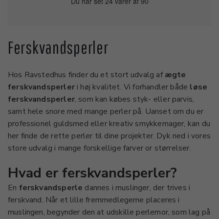
Du har set 24 varer af 90
Ferskvandsperler
Hos Ravstedhus finder du et stort udvalg af
ægte
ferskvandsperler
i høj kvalitet. Vi forhandler både
løse
ferskvandsperler
, som kan købes styk- eller parvis,
samt hele snore med mange perler på. Uanset om du er
professionel guldsmed eller kreativ smykkemager, kan du
her finde de rette perler til dine projekter. Dyk ned i vores
store udvalg i mange forskellige farver or størrelser.
Hvad er ferskvandsperler?
En
ferskvandsperle
dannes i muslinger, der trives i
ferskvand. Når et lille fremmedlegeme placeres i
muslingen, begynder den at udskille perlemor, som lag på