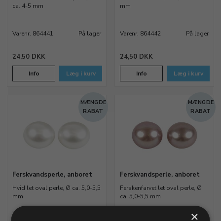
ca. 4-5 mm
mm
Varenr. 864441
På lager
Varenr. 864442
På lager
24,50 DKK
24,50 DKK
Info
Læg i kurv
Info
Læg i kurv
MÆNGDE
MÆNGDE
RABAT
RABAT
Ferskvandsperle, anboret
Ferskvandsperle, anboret
Hvid let oval perle, Ø ca. 5,0-5,5
Ferskenfarvet let oval perle, Ø
mm
ca. 5,0-5,5 mm
×