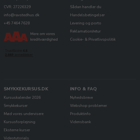
CVR: 27226329
Sådan handler du
info@ravstedhus.dk
Handelsbetingelser
+45 7464 7628
Levering og porto
Reklamation/retur
Cookie- & Privatlivspolitik
SMYKKEKURSUS.DK
INFO & FAQ
Kursuskalender 2026
Nyhedsbreve
Smykkekurser
Webshop problemer
Mød vores undervisere
Produktinfo
Kursusforplejning
Vidensbank
Eksterne kurser
Videotutorials