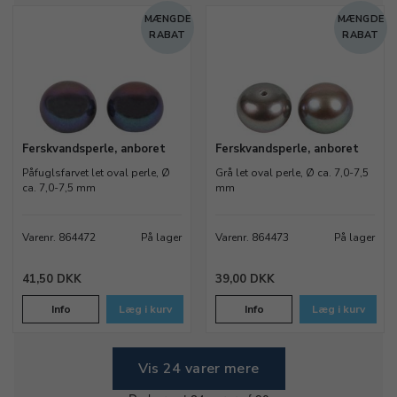
MÆNGDE
MÆNGDE
RABAT
RABAT
Ferskvandsperle, anboret
Ferskvandsperle, anboret
Påfuglsfarvet let oval perle, Ø
Grå let oval perle, Ø ca. 7,0-7,5
ca. 7,0-7,5 mm
mm
Varenr. 864472
På lager
Varenr. 864473
På lager
41,50 DKK
39,00 DKK
Info
Læg i kurv
Info
Læg i kurv
Vis 24 varer mere