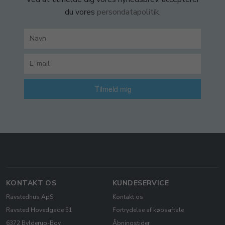
du vores
persondatapolitik
.
Tilmeld mig
KONTAKT OS
KUNDESERVICE
Ravstedhus ApS
Kontakt os
Ravsted Hovedgade 51
Fortrydelse af købsaftale
6372 Bylderup-Bov
Åbningstider