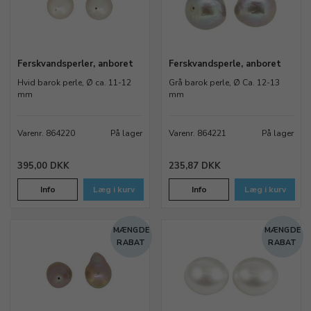
Ferskvandsperler, anboret
Ferskvandsperle, anboret
Hvid barok perle, Ø ca. 11-12
Grå barok perle, Ø Ca. 12-13
mm
mm
Varenr. 864220
På lager
Varenr. 864221
På lager
395,00 DKK
235,87 DKK
Info
Læg i kurv
Info
Læg i kurv
MÆNGDE
MÆNGDE
RABAT
RABAT