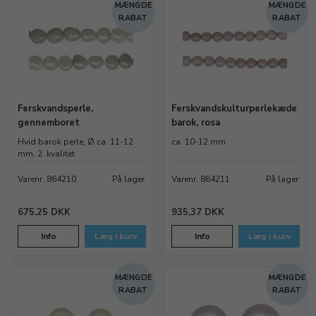
MÆNGDE
MÆNGDE
RABAT
RABAT
Ferskvandsperle,
Ferskvandskulturperlekæde
gennemboret
barok, rosa
Hvid barok perle, Ø ca. 11-12
ca. 10-12 mm
mm, 2. kvalitet
Varenr. 864210
På lager
Varenr. 864211
På lager
675,25 DKK
935,37 DKK
Info
Læg i kurv
Info
Læg i kurv
MÆNGDE
MÆNGDE
RABAT
RABAT