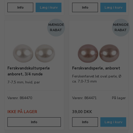
Info
Læg i kurv
Info
Læg i kurv
MÆNGDE
MÆNGDE
RABAT
RABAT
Ferskvandskulturperle
Ferskvandsperle, anboret
anboret, 3/4 runde
Ferskenfarvet let oval perle, Ø
ca. 7,0-7,5 mm
7-7,5 mm, hvid, par
Varenr. 864470
Varenr. 864471
På lager
IKKE PÅ LAGER
39,00 DKK
Info
Info
Læg i kurv