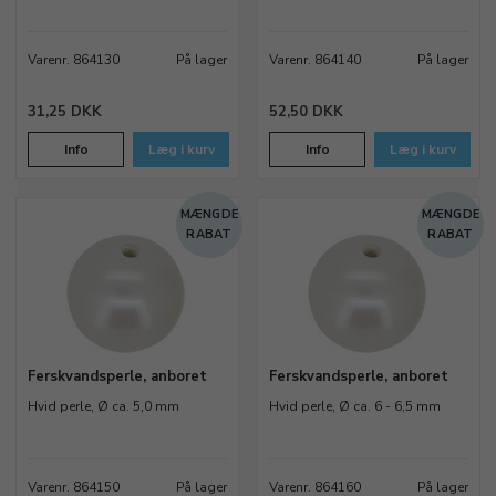
Ferskvandsperler til
Varenr. 864130
På lager
Varenr. 864140
På lager
smykkefremstilling
31,25 DKK
52,50 DKK
Vores sortiment inkluderer
ægte perler
i både klassiske
runde former og mere unikke varianter. Perlerne er enten
Info
Læg i kurv
Info
Læg i kurv
anborede eller gennemborede og klar til brug i dine
smykkedesigns. Mange kunder bruger perlerne til
MÆNGDE
MÆNGDE
øreringe, armbånd og halskæder - både professionelle og
RABAT
RABAT
passionerede smykkemagere.
Lav helt unikke smykker med
baroque-perler
Ferskvandsperle, anboret
Ferskvandsperle, anboret
En
baroque-perle
er en type ferskvandsperle med unik
Hvid perle, Ø ca. 5,0 mm
Hvid perle, Ø ca. 6 - 6,5 mm
form og ujævn struktur. Navnet stammer fra barokken og
betyder ”usædvanlig” eller ”bizar”. Hver perle er unik,
hvilket giver dig mulighed for at skabe smykker, der
Varenr. 864150
På lager
Varenr. 864160
På lager