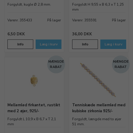
Forgyldt, kugle Ø 2,8 mm.
Forgyldt H 9,55 x B 6,3 x T 1,25
mm
Varenr. 355433
På lager
Varenr. 355591
På lager
6,50 DKK
36,00 DKK
Info
Læg i kurv
Info
Læg i kurv
MÆNGDE
MÆNGDE
RABAT
RABAT
Mellemled firkantet, rustikt
Tenniskæde mellemled med
med 2 øjer, 925/-
kubiske zirkonia 925/-
Forgyldt L 10,9 x B 6,7 x T 2,1
Forgyldt, længde med to øjer
mm
51 mm.