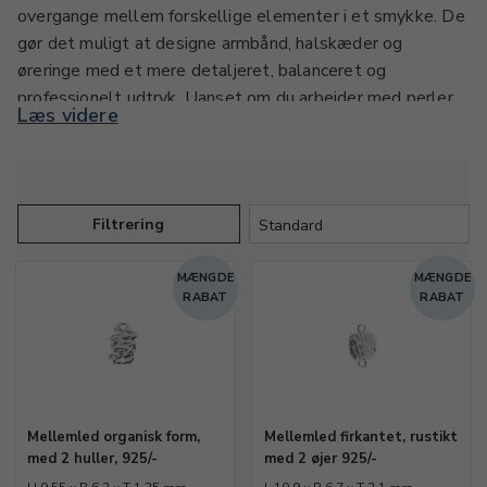
overgange mellem forskellige elementer i et smykke. De
gør det muligt at designe armbånd, halskæder og
øreringe med et mere detaljeret, balanceret og
professionelt udtryk. Uanset om du arbejder med perler,
Læs videre
kæder, charms eller vedhæng, kan mellemled give dit
design både funktion og æstetik.
I denne kategori finder du mellemled i mange former,
Filtrering
størrelser og materialer – lige fra enkle metalløbke til
dekorative mellemled med strukturer, facetter eller
MÆNGDE
MÆNGDE
mønstre. De kan bruges til at forlænge smykker, skabe
RABAT
RABAT
bevægelse, tilføje dybde eller binde forskellige dele af
dit design sammen på en kreativ måde.
Hvis du søger flere smykkedele til dit projekt, kan du
også udforske de øvrige kategorier under Vedhæng /
Mellemled organisk form,
Mellemled firkantet, rustikt
Charms / Mellemled, såsom vedhæng, charms eller
med 2 huller, 925/-
med 2 øjer 925/-
modeller med sten og fatninger. Find præcis de