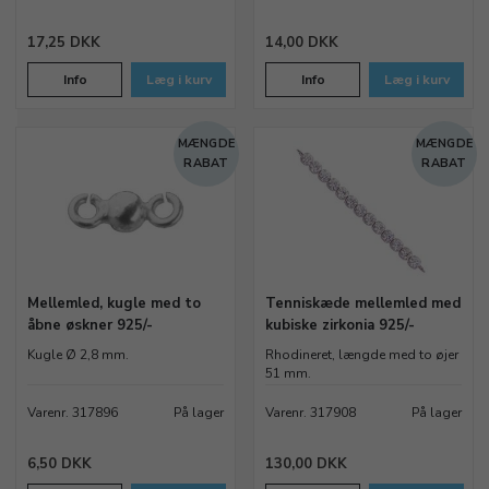
17,25 DKK
14,00 DKK
Info
Læg i kurv
Info
Læg i kurv
MÆNGDE
MÆNGDE
RABAT
RABAT
Mellemled, kugle med to
Tenniskæde mellemled med
åbne øskner 925/-
kubiske zirkonia 925/-
Kugle Ø 2,8 mm.
Rhodineret, længde med to øjer
51 mm.
Varenr. 317896
På lager
Varenr. 317908
På lager
6,50 DKK
130,00 DKK