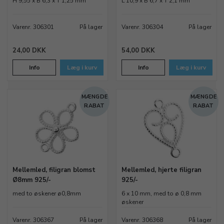
H 9,55 x B 6,3 x T 1,25 mm
L 10,9 x B 6,7 x T 2,1 mm
komponenter, der passer til dit personlige smykkeudtryk.
Varenr. 306301
På lager
Varenr. 306304
På lager
24,00 DKK
54,00 DKK
Info
Læg i kurv
Info
Læg i kurv
MÆNGDE
MÆNGDE
RABAT
RABAT
Mellemled, filigran blomst
Mellemled, hjerte filigran
Ø8mm 925/-
925/-
med to øskener ø0,8mm
6 x 10 mm, med to ø 0,8 mm
øskener
Varenr. 306367
På lager
Varenr. 306368
På lager