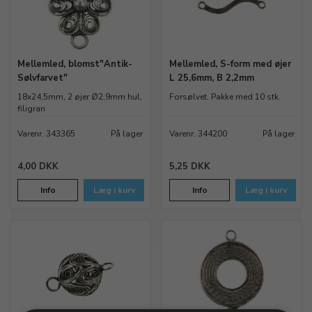
Mellemled, blomst"Antik-
Mellemled, S-form med øjer
Sølvfarvet"
L 25,6mm, B 2,2mm
18x24,5mm, 2 øjer Ø2,9mm hul,
Forsølvet. Pakke med 10 stk.
filigran
Varenr. 343365
På lager
Varenr. 344200
På lager
4,00 DKK
5,25 DKK
Info
Læg i kurv
Info
Læg i kurv