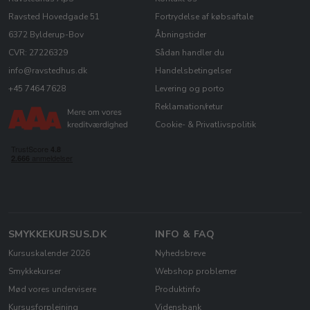
Ravsted Hovedgade 51
Fortrydelse af købsaftale
6372 Bylderup-Bov
Åbningstider
CVR: 27226329
Sådan handler du
info@ravstedhus.dk
Handelsbetingelser
+45 7464 7628
Levering og porto
Reklamation/retur
Cookie- & Privatlivspolitik
SMYKKEKURSUS.DK
INFO & FAQ
Kursuskalender 2026
Nyhedsbreve
Smykkekurser
Webshop problemer
Mød vores undervisere
Produktinfo
Kursusforplejning
Vidensbank