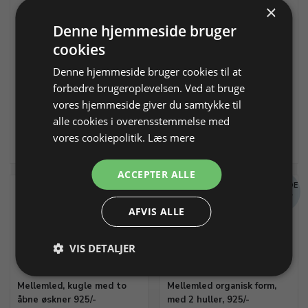
×
Mellemled, kugle "Antik-
Mellemled, hjul/skive
Denne hjemmeside bruger
Sølvfarvet"
"Antik-Sølvfarvet"
cookies
filigran Ø 14,5mm med 2 øjer
Ø/ø 27/12mm, med 2 øjer
ø3,5mm
ø3,1mm
Denne hjemmeside bruger cookies til at
forbedre brugeroplevelsen. Ved at bruge
Varenr. 344210
På lager
Varenr. 344230
På lager
vores hjemmeside giver du samtykke til
alle cookies i overensstemmelse med
4,00 DKK
4,00 DKK
vores cookiepolitik.
Læs mere
Info
Læg i kurv
Info
Læg i kurv
ACCEPTER ALLE
MÆNGDE
MÆNGDE
RABAT
RABAT
AFVIS ALLE
VIS DETALJER
Mellemled, kugle med to
Mellemled organisk form,
åbne øskner 925/-
med 2 huller, 925/-