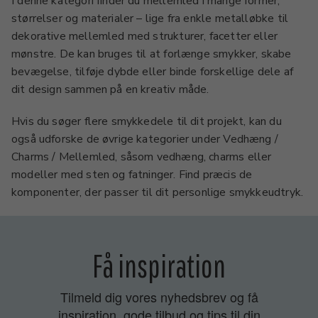
I denne kategori finder du mellemled i mange former,
størrelser og materialer – lige fra enkle metalløbke til
dekorative mellemled med strukturer, facetter eller
mønstre. De kan bruges til at forlænge smykker, skabe
bevægelse, tilføje dybde eller binde forskellige dele af
dit design sammen på en kreativ måde.
Hvis du søger flere smykkedele til dit projekt, kan du
også udforske de øvrige kategorier under Vedhæng /
Charms / Mellemled, såsom vedhæng, charms eller
modeller med sten og fatninger. Find præcis de
komponenter, der passer til dit personlige smykkeudtryk.
Få inspiration
Tilmeld dig vores nyhedsbrev og få
inspiration, gode tilbud og tips til din