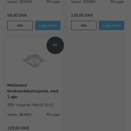
Varenr. 355594
På lager
Varenr. 355650
På lager
56,00 DKK
130,00 DKK
Info
Læg i kurv
Info
Læg i kurv
NY
Mellemled
ferskvandskulturperle, med
2 øjer
925/- forgyldt. Perle Ø 10-11
mm
Varenr. 864002
På lager
229,00 DKK