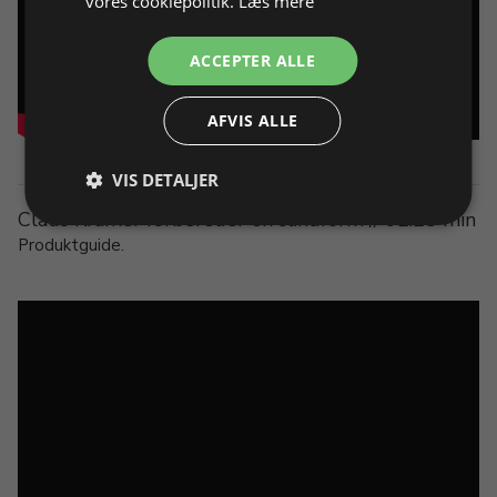
vores cookiepolitik.
Læs mere
ACCEPTER ALLE
AFVIS ALLE
VIS DETALJER
Claus Kramer forbereder en sandform // 02:25 min
Produktguide.