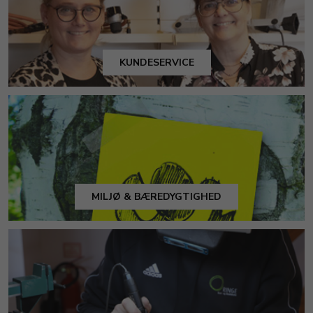
KUNDESERVICE
MILJØ & BÆREDYGTIGHED