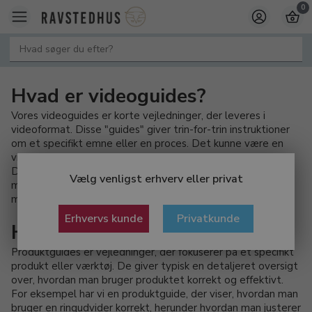
0
Hvad er videoguides?
Vores videoguides er korte vejledninger, der leveres i
videoformat. Disse "guides" giver trin-for-trin instruktioner
om et specifikt emne eller en proces. Det kunne være en
videoguide, der demonstrerer brugen af Art Clay Silver.
Disse videoer viser teknikker, tips og tricks, samt hvordan
Vælg venligst erhverv eller privat
man opnår bestemte resultater ved at arbejde med
materialet.
Erhvervs kunde
Privatkunde
Hvad er produktguides?
Produktguides er vejledninger, der fokuserer på et specifikt
produkt eller værktøj. De giver typisk en detaljeret oversigt
over, hvordan man bruger produktet korrekt og effektivt.
For eksempel har vi en produktguide, der viser, hvordan man
bruger en ringudvider korrekt, herunder hvordan man justerer