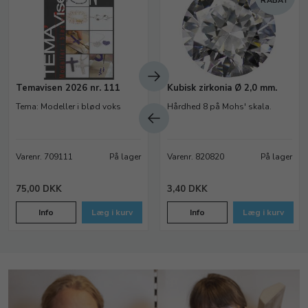
RABAT
Temavisen 2026 nr. 111
Kubisk zirkonia Ø 2,0 mm.
Tema: Modeller i blød voks
Hårdhed 8 på Mohs' skala.
Varenr. 709111
På lager
Varenr. 820820
På lager
75,00 DKK
3,40 DKK
Info
Læg i kurv
Info
Læg i kurv