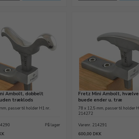
ini Ambolt, dobbelt
Fretz Mini Ambolt, hvælve
 uden træklods
buede ender u. træ
mm, passer til holder H1 nr.
78 x 12,5 mm, passer til holder H
214272
14290
På lager
Varenr. 214291
KK
600,00 DKK