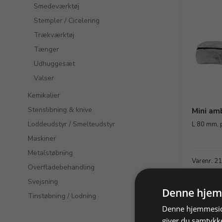
Smedeværktøj
Stempler / Cicelering
Trækværktøj
Tænger
Udhuggesæt
Valser
Kemikalier
Stenslibning & knive
Mini am
Loddeudstyr / Smelteudstyr
L 80 mm, 
Maskiner
Metalstøbning
Varenr. 2
Overfladebehandling
257,50 D
Svejsning
Denne hjem
Tinstøbning / Lodning
Vis p
Denne hjemmeside
giver du samtykke