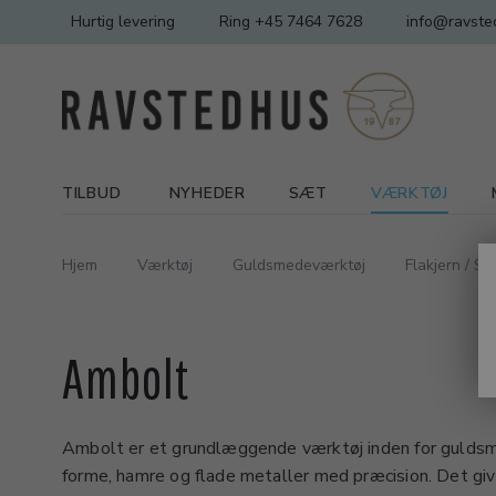
Hurtig levering
Ring +45 7464 7628
info@ravste
TILBUD
NYHEDER
SÆT
VÆRKTØJ
Hjem
Værktøj
Guldsmedeværktøj
Flakjern / S
Ambolt
Ambolt er et grundlæggende værktøj inden for guldsm
forme, hamre og flade metaller med præcision. Det giv