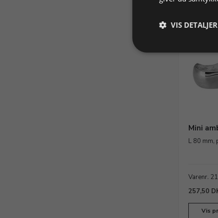
VIS DETALJER
Mini am
L 80 mm, 
Varenr. 2
257,50 D
Vis p