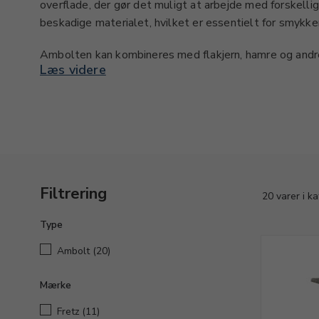
overflade, der gør det muligt at arbejde med forskelli
beskadige materialet, hvilket er essentielt for smykke
Ambolten kan kombineres med flakjern, hamre og andre
Læs videre
ønskede former og finish på smykkedele. Den giver fleks
grove og fine justeringer og er velegnet til arbejde me
metaller.
Ambolt er relevant for både professionelle guldsmede
kontrol og præcision i deres arbejde. Med en ambolt k
elegante smykker og sikre, at dine designs får et profe
Filtrering
20 varer i k
Type
Ambolt
(20)
Mærke
Fretz
(11)