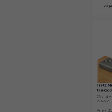
Vis p
Fretz M
træklod
73 x 14 mm
214272
Varenr. 2