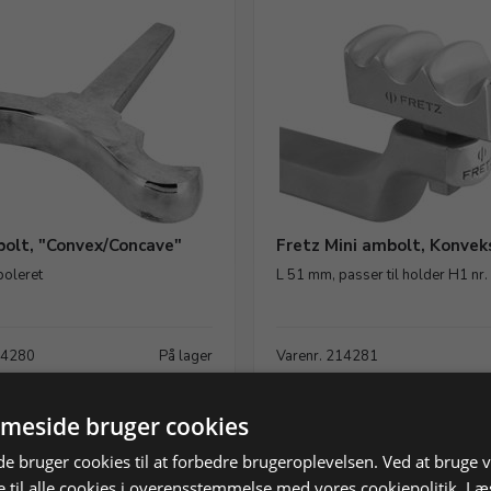
bolt, "Convex/Concave"
Fretz Mini ambolt, Konvek
poleret
L 51 mm, passer til holder H1 nr
14280
På lager
Varenr. 214281
KK
868,75 DKK
meside bruger cookies
rodukt
Læg i kurv
Vis produkt
Læg i
 bruger cookies til at forbedre brugeroplevelsen. Ved at bruge
 til alle cookies i overensstemmelse med vores cookiepolitik.
Læ