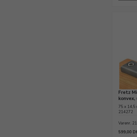
Fretz M
konvex,
75 x 14,5 
214272
Varenr. 2
599,00 D