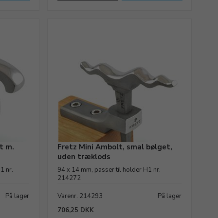
t m.
Fretz Mini Ambolt, smal bølget,
uden træklods
1 nr.
94 x 14 mm, passer til holder H1 nr.
214272
På lager
Varenr. 214293
På lager
706,25 DKK