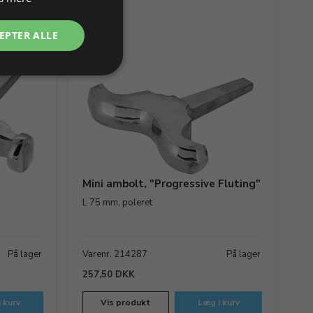
EPTER ALLE
Mini ambolt, "Progressive Fluting"
L 75 mm, poleret
På lager
Varenr. 214287
På lager
257,50 DKK
 kurv
Vis produkt
Læg i kurv