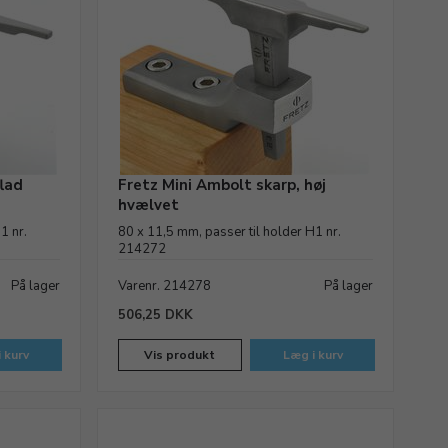
flad
Fretz Mini Ambolt skarp, høj
hvælvet
1 nr.
80 x 11,5 mm, passer til holder H1 nr.
214272
På lager
Varenr. 214278
På lager
506,25 DKK
 kurv
Vis produkt
Læg i kurv