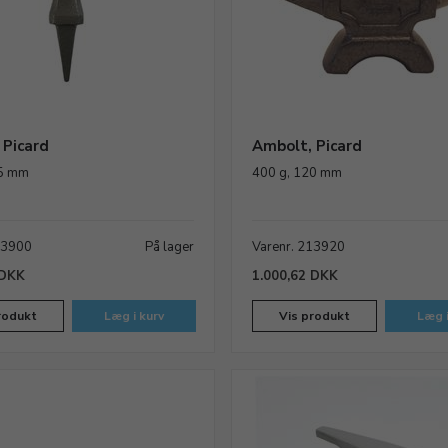
 Picard
Ambolt, Picard
35 mm
400 g, 120 mm
13900
På lager
Varenr. 213920
 DKK
1.000,62 DKK
rodukt
Læg i kurv
Vis produkt
Læg i