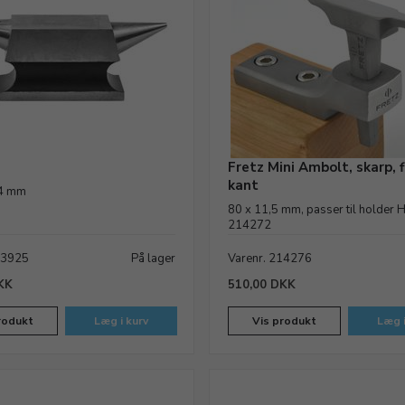
Fretz Mini Ambolt, skarp, 
kant
14 mm
80 x 11,5 mm, passer til holder H
214272
13925
På lager
Varenr. 214276
KK
510,00 DKK
rodukt
Læg i kurv
Vis produkt
Læg i