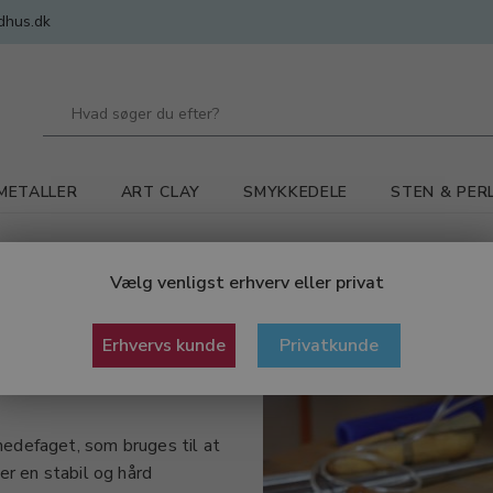
dhus.dk
METALLER
ART CLAY
SMYKKEDELE
STEN & PER
pærhorn
Ambolt
Vælg venligst erhverv eller privat
Erhvervs kunde
Privatkunde
edefaget, som bruges til at
er en stabil og hård