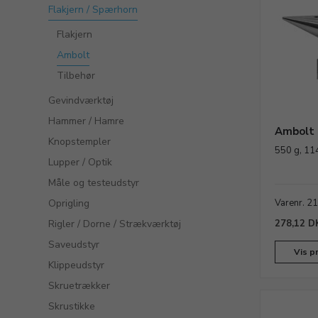
Flakjern / Spærhorn
Flakjern
Ambolt
Tilbehør
Gevindværktøj
Hammer / Hamre
Ambolt
Knopstempler
550 g, 1
Lupper / Optik
Måle og testeudstyr
Oprigling
Varenr. 2
Rigler / Dorne / Strækværktøj
278,12 D
Saveudstyr
Vis p
Klippeudstyr
Skruetrækker
Skrustikke