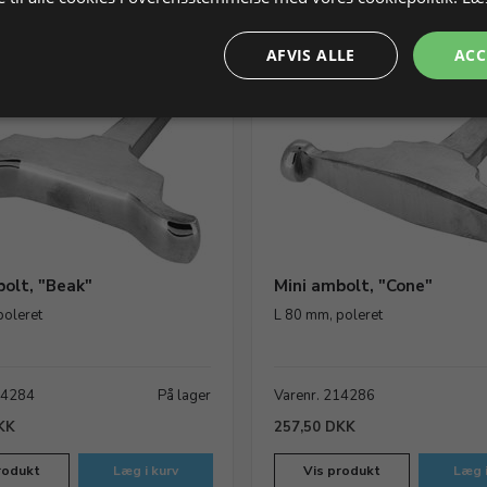
AFVIS ALLE
ACC
bolt, "Beak"
Mini ambolt, "Cone"
poleret
L 80 mm, poleret
14284
På lager
Varenr. 214286
KK
257,50 DKK
rodukt
Læg i kurv
Vis produkt
Læg i