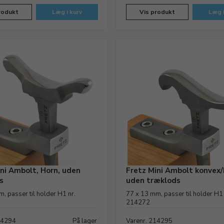
rodukt
Læg i kurv
Vis produkt
Læg i
ini Ambolt, Horn, uden
Fretz Mini Ambolt konvex
s
uden træklods
, passer til holder H1 nr.
77 x 13 mm, passer til holder H1 
214272
14294
På lager
Varenr. 214295