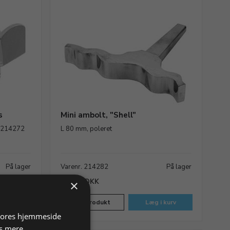
s
Mini ambolt, "Shell"
. 214272
L 80 mm, poleret
På lager
Varenr. 214282
På lager
257,50 DKK
×
 kurv
Vis produkt
Læg i kurv
 vores hjemmeside
s mere