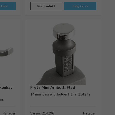
 kurv
Vis produkt
Læg i kurv
/konkav
Fretz Mini Ambolt, Flad
14 mm, passer til holder H1 nr. 214272
nr.
På lager
Varenr. 214296
På lager