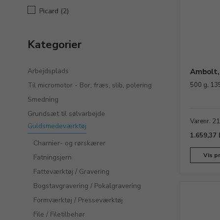
Picard
(2)
Kategorier
Arbejdsplads
Ambolt,
Til micromotor - Bor, fræs, slib, polering
500 g, 1
Smedning
Grundsæt til sølvarbejde
Varenr. 2
Guldsmedeværktøj
1.659,37
Charnier- og rørskærer
Vis p
Fatningsjern
Fatteværktøj / Gravering
Bogstavgravering / Pokalgravering
Formværktøj / Presseværktøj
File / Filetilbehør