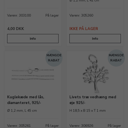
Ø 1,2 mm, L 42 cm
Varenr. 303100
På lager
Varenr. 305260
4,00 DKK
IKKE PÅ LAGER
Info
Info
MÆNGDE
MÆNGDE
RABAT
RABAT
Kuglekæde med lås,
Livets træ vedhæng med
diamanteret, 925/-
øje 925/-
Ø 1,2 mm, L 45 cm
H 18,5 x B 15 x T 1 mm
Varenr. 305261
På lager
Varenr. 306926
På lager