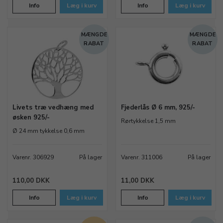
Info
Læg i kurv
Info
Læg i kurv
MÆNGDE
MÆNGDE
RABAT
RABAT
Livets træ vedhæng med
Fjederlås Ø 6 mm, 925/-
øsken 925/-
Rørtykkelse 1,5 mm
Ø 24 mm tykkelse 0,6 mm
Varenr. 306929
På lager
Varenr. 311006
På lager
110,00 DKK
11,00 DKK
Info
Læg i kurv
Info
Læg i kurv