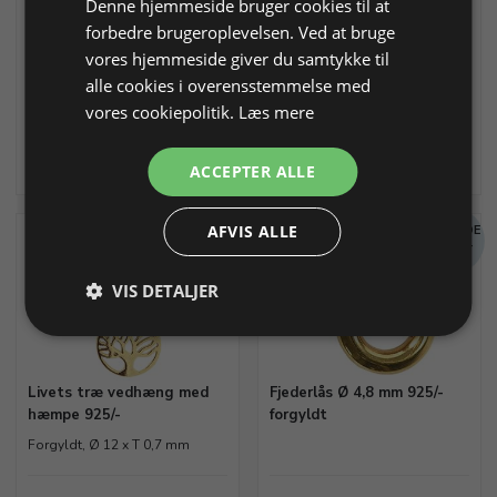
Denne hjemmeside bruger cookies til at
0,7 mm tråd
Forgyldt, H 18,5 x B 15 x T 1
forbedre brugeroplevelsen. Ved at bruge
mm
vores hjemmeside giver du samtykke til
Varenr. 355375
På lager
Varenr. 355467
På lager
alle cookies i overensstemmelse med
vores cookiepolitik.
Læs mere
2,62 DKK
72,50 DKK
Info
Læg i kurv
Info
Læg i kurv
ACCEPTER ALLE
AFVIS ALLE
MÆNGDE
MÆNGDE
RABAT
RABAT
VIS DETALJER
Livets træ vedhæng med
Fjederlås Ø 4,8 mm 925/-
hæmpe 925/-
forgyldt
Forgyldt, Ø 12 x T 0,7 mm