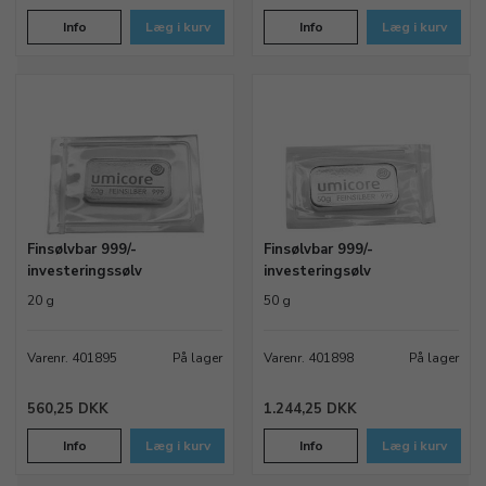
Info
Læg i kurv
Info
Læg i kurv
Finsølvbar 999/-
Finsølvbar 999/-
investeringssølv
investeringsølv
20 g
50 g
Varenr. 401895
På lager
Varenr. 401898
På lager
560,25 DKK
1.244,25 DKK
Info
Læg i kurv
Info
Læg i kurv