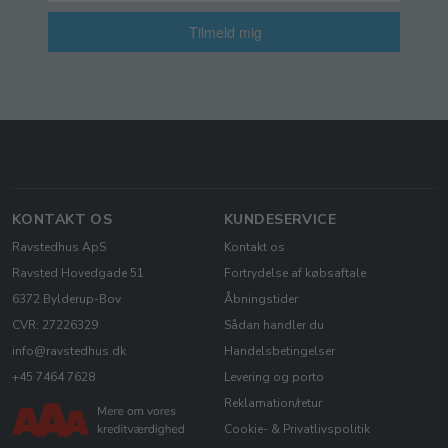
Tilmeld mig
KONTAKT OS
KUNDESERVICE
Ravstedhus ApS
Kontakt os
Ravsted Hovedgade 51
Fortrydelse af købsaftale
6372 Bylderup-Bov
Åbningstider
CVR: 27226329
Sådan handler du
info@ravstedhus.dk
Handelsbetingelser
+45 7464 7628
Levering og porto
Reklamation/retur
Cookie- & Privatlivspolitik