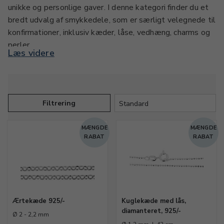
unikke og personlige gaver. I denne kategori finder du et
bredt udvalg af smykkedele, som er særligt velegnede til
konfirmationer, inklusiv kæder, låse, vedhæng, charms og
perler.
Læs videre
Uanset om du ønsker at lave et armbånd, en halskæde
eller et sæt øreringe, giver vores sortiment dig mulighed
for at kombinere forskellige materialer og stilarter. Du
Filtrering
kan også finde Argentium smykkedele, færdige smykker
eller DIY-sæt, så du nemt kan lave smykker, der passer
MÆNGDE
MÆNGDE
til både klassiske og moderne konfirmationstraditioner.
RABAT
RABAT
Udforsk også vores andre smykkekategorier, såsom ringe,
øremekanikker, smykketråd, lædersnøre og perlestave,
for at finde alt hvad du behøver til konfirmationsprojekter,
der både er elegante og holdbare.
Ærtekæde 925/-
Kuglekæde med lås,
diamanteret, 925/-
Ø 2 - 2,2 mm