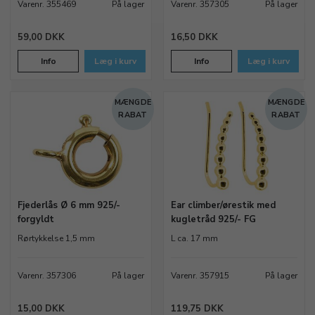
Varenr. 355469
På lager
Varenr. 357305
På lager
59,00 DKK
16,50 DKK
Info
Læg i kurv
Info
Læg i kurv
MÆNGDE
MÆNGDE
RABAT
RABAT
Fjederlås Ø 6 mm 925/-
Ear climber/ørestik med
forgyldt
kugletråd 925/- FG
Rørtykkelse 1,5 mm
L ca. 17 mm
Varenr. 357306
På lager
Varenr. 357915
På lager
15,00 DKK
119,75 DKK