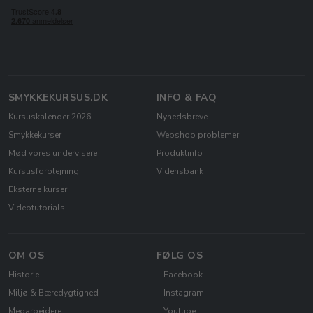
SMYKKEKURSUS.DK
INFO & FAQ
Kursuskalender 2026
Nyhedsbreve
Smykkekurser
Webshop problemer
Mød vores undervisere
Produktinfo
Kursusforplejning
Vidensbank
Eksterne kurser
Videotutorials
OM OS
FØLG OS
Historie
Facebook
Miljø & Bæredygtighed
Instagram
Medarbejdere
Youtube