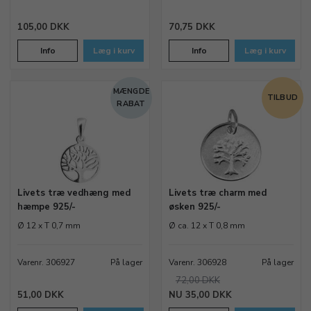
105,00 DKK
70,75 DKK
Info
Læg i kurv
Info
Læg i kurv
MÆNGDE
TILBUD
RABAT
Livets træ vedhæng med
Livets træ charm med
hæmpe 925/-
øsken 925/-
Ø 12 x T 0,7 mm
Ø ca. 12 x T 0,8 mm
Varenr. 306927
På lager
Varenr. 306928
På lager
72,00 DKK
51,00 DKK
35,00 DKK