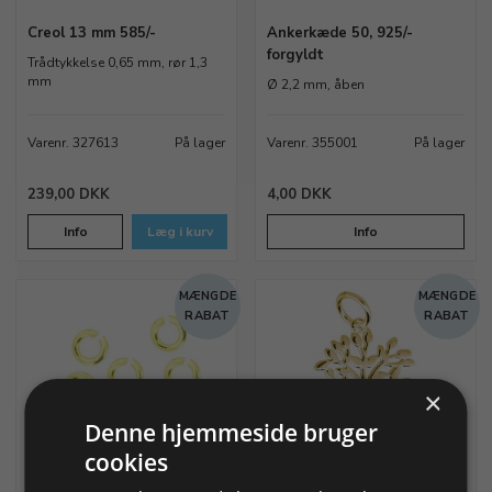
Creol 13 mm 585/-
Ankerkæde 50, 925/-
forgyldt
Trådtykkelse 0,65 mm, rør 1,3
mm
Ø 2,2 mm, åben
Varenr. 327613
På lager
Varenr. 355001
På lager
239,00 DKK
4,00 DKK
Info
Læg i kurv
Info
MÆNGDE
MÆNGDE
RABAT
RABAT
×
Denne hjemmeside bruger
cookies
Rund øsken Ø 3,0 mm, 925/-
Livets træ vedhæng med
forgyldt
øje 925/-