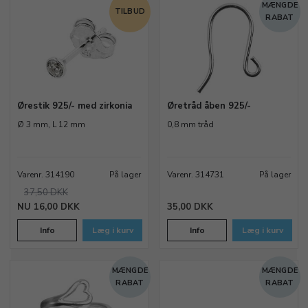
MÆNGDE
TILBUD
RABAT
Ørestik 925/- med zirkonia
Øretråd åben 925/-
Ø 3 mm, L 12 mm
0,8 mm tråd
Varenr. 314190
På lager
Varenr. 314731
På lager
37,50 DKK
16,00 DKK
35,00 DKK
Info
Læg i kurv
Info
Læg i kurv
MÆNGDE
MÆNGDE
RABAT
RABAT