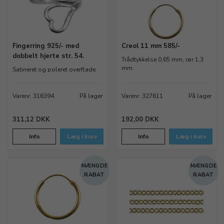
Fingerring 925/- med
Creol 11 mm 585/-
dobbelt hjerte str. 54.
Trådtykkelse 0,65 mm, rør 1,3
mm
Satineret og poleret overflade
Varenr. 316394
På lager
Varenr. 327611
På lager
311,12 DKK
192,00 DKK
Info
Læg i kurv
Info
Læg i kurv
MÆNGDE
MÆNGDE
RABAT
RABAT