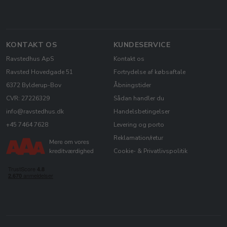
KONTAKT OS
KUNDESERVICE
Ravstedhus ApS
Kontakt os
Ravsted Hovedgade 51
Fortrydelse af købsaftale
6372 Bylderup-Bov
Åbningstider
CVR: 27226329
Sådan handler du
info@ravstedhus.dk
Handelsbetingelser
+45 7464 7628
Levering og porto
Reklamation/retur
Cookie- & Privatlivspolitik