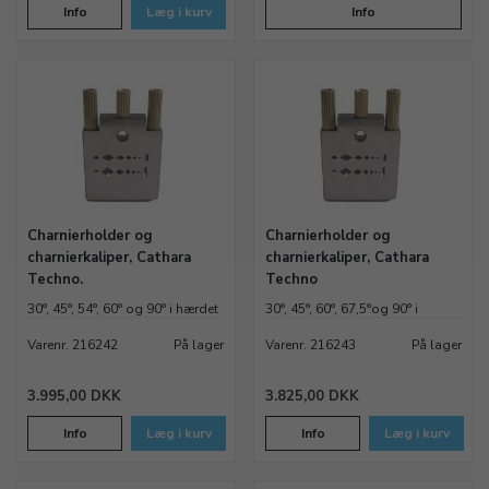
Info
Læg i kurv
Info
Charnierholder og
Charnierholder og
charnierkaliper, Cathara
charnierkaliper, Cathara
Techno.
Techno
30°, 45°, 54°, 60° og 90° i hærdet
30°, 45°, 60°, 67,5°og 90° i
stål
hærdet stål
Varenr. 216242
På lager
Varenr. 216243
På lager
3.995,00 DKK
3.825,00 DKK
Info
Læg i kurv
Info
Læg i kurv