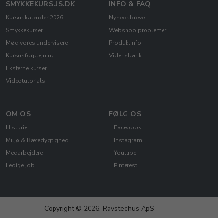
SMYKKEKURSUS.DK
INFO & FAQ
Kursuskalender 2026
Nyhedsbreve
Smykkekurser
Webshop problemer
Mød vores undervisere
Produktinfo
Kursusforplejning
Vidensbank
Eksterne kurser
Videotutorials
OM OS
FØLG OS
Historie
Facebook
Miljø & Bæredygtighed
Instagram
Medarbejdere
Youtube
Ledige job
Pinterest
Copyright © 2026, Ravstedhus ApS