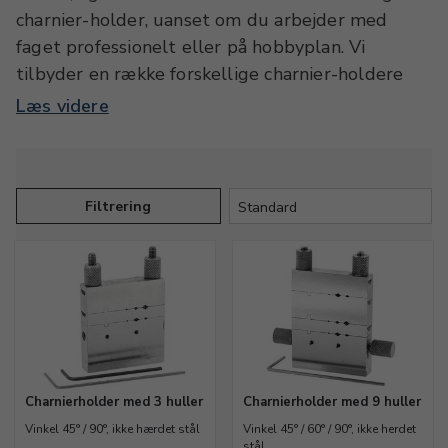
charnier-holder, uanset om du arbejder med
faget professionelt eller på hobbyplan. Vi
tilbyder en række forskellige charnier-holdere
med varierende vinklinger og huller, lige fra de
Læs videre
lidt billigere modeller og op til mærkevarer som
for eksempel Bergeon. I denne kategori finder du
også rørskærere fra både OMO og Bergeon, samt
nitteambolte og diverse tilbehør til blandt andet
Filtrering
rørskærere. På Ravstedhus arbejder vi dagligt
med disse værktøjer sammen med kursisterne,
og udvalget er til dels sammensat på baggrund
af disse erfaringer og kundernes
tilbagemeldinger.
Charnierholder med 3 huller
Charnierholder med 9 huller
Vinkel 45° / 90°, ikke hærdet stål
Vinkel 45° / 60° / 90°, ikke herdet
stål