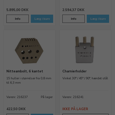
5.895,00 DKK
2.594,37 DKK
Info
Læg i kurv
Info
Læg i kurv
Nitteambolt, 6 kantet
Charnierholder
15 huller i størrelser fra 0,8 mm
Vinkel 30° / 45° / 90°, hærdet stål
til 6,3 mm
Varenr. 216237
På lager
Varenr. 216241
422,50 DKK
IKKE PÅ LAGER