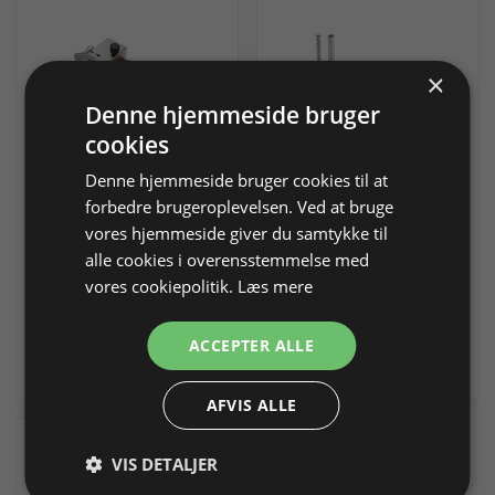
×
Denne hjemmeside bruger
cookies
Charnierskærer med
Charnierskærer med
Denne hjemmeside bruger cookies til at
håndtag
håndtag
forbedre brugeroplevelsen. Ved at bruge
Med millimetermål
vores hjemmeside giver du samtykke til
alle cookies i overensstemmelse med
Varenr. 216251
På lager
Varenr. 216252
På lager
vores cookiepolitik.
Læs mere
611,25 DKK
2.395,00 DKK
ACCEPTER ALLE
Info
Læg i kurv
Info
Læg i kurv
AFVIS ALLE
VIS DETALJER