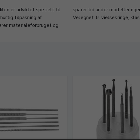
ilen er udviklet specielt til
sparer tid under modelleringe
hurtig tilpasning af
Velegnet til vielsesringe, kla
cerer materialeforbruget og