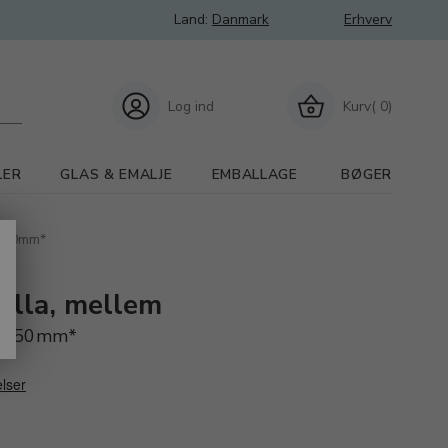
Land:
Danmark
Erhverv
Log ind
Kurv( 0)
LER
GLAS & EMALJE
EMBALLAGE
BØGER
L 150mm*
lilla, mellem
L 150mm*