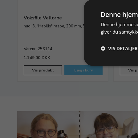
Denne hjem
Voksfile Vallorbe
Voksnåle
Denne hjemmeside
hug. 3, "Habilis" raspe, 200 mm, 5 stk.
hug. 4, 1
giver du samtykke
VIS DETALJER
Varenr. 256114
På lager
Varenr. 
1.149,00 DKK
1.295,00
Vis produkt
Læg i kurv
Vis p