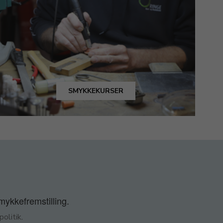
SMYKKEKURSER
smykkefremstilling.
olitik
.