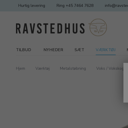
Hurtig levering
Ring +45 7464 7628
info@ravste
TILBUD
NYHEDER
SÆT
VÆRKTØJ
Hjem
Værktøj
Metalstøbning
Voks / Vokskoger