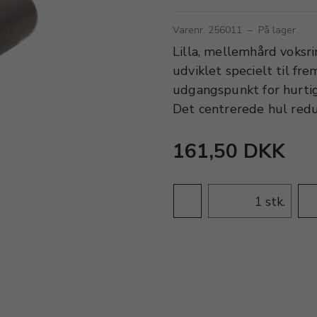
Varenr. 256011
–
På lager
Lilla, mellemhård voksri
udviklet specielt til fre
udgangspunkt for hurtig 
Det centrerede hul redu
161,50 DKK
stk.