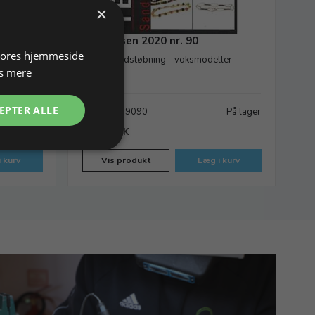
×
tk
Temavisen 2020 nr. 90
 vores hjemmeside
Tema: Sandstøbning - voksmodeller
s mere
EPTER ALLE
På lager
Varenr. 709090
På lager
75,00 DKK
 kurv
Vis produkt
Læg i kurv