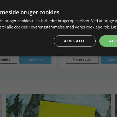
meside bruger cookies
fil, Vallorbe
Voksfræsere, sæt med 6 s
 bruger cookies til at forbedre brugeroplevelsen. Ved at bruge
40mm, 6 stk
 til alle cookies i overensstemmelse med vores cookiepolitik.
Læ
AFVIS ALLE
ACC
256115
På lager
Varenr. 256120
 DKK
554,00 DKK
rodukt
Læg i kurv
Vis produkt
Læg i