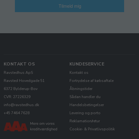
Tilmeld mig
KONTAKT OS
KUNDESERVICE
Ravstedhus ApS
Kontakt os
Ravsted Hovedgade 51
Fortrydelse af købsaftale
6372 Bylderup-Bov
Åbningstider
CVR: 27226329
Sådan handler du
info@ravstedhus.dk
Handelsbetingelser
+45 7464 7628
Levering og porto
Reklamation/retur
Cookie- & Privatlivspolitik