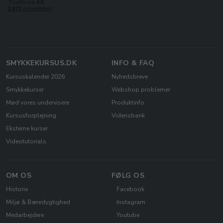
SMYKKEKURSUS.DK
INFO & FAQ
Kursuskalender 2026
Nyhedsbreve
Smykkekurser
Webshop problemer
Mød vores undervisere
Produktinfo
Kursusforplejning
Vidensbank
Eksterne kurser
Videotutorials
OM OS
FØLG OS
Historie
Facebook
Miljø & Bæredygtighed
Instagram
Medarbejdere
Youtube