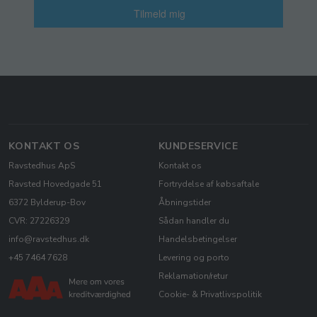
Tilmeld mig
KONTAKT OS
KUNDESERVICE
Ravstedhus ApS
Kontakt os
Ravsted Hovedgade 51
Fortrydelse af købsaftale
6372 Bylderup-Bov
Åbningstider
CVR: 27226329
Sådan handler du
info@ravstedhus.dk
Handelsbetingelser
+45 7464 7628
Levering og porto
Reklamation/retur
Cookie- & Privatlivspolitik