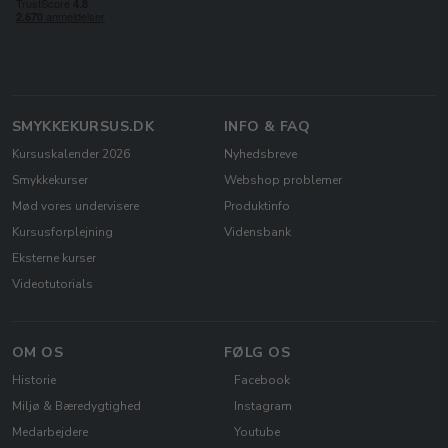
SMYKKEKURSUS.DK
INFO & FAQ
Kursuskalender 2026
Nyhedsbreve
Smykkekurser
Webshop problemer
Mød vores undervisere
Produktinfo
Kursusforplejning
Vidensbank
Eksterne kurser
Videotutorials
OM OS
FØLG OS
Historie
Facebook
Miljø & Bæredygtighed
Instagram
Medarbejdere
Youtube