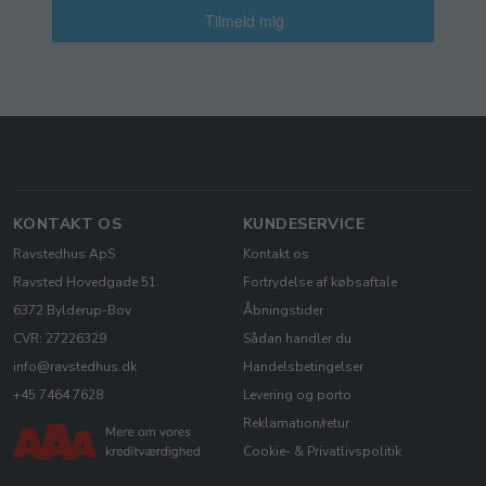
Tilmeld mig
KONTAKT OS
KUNDESERVICE
Ravstedhus ApS
Kontakt os
Ravsted Hovedgade 51
Fortrydelse af købsaftale
6372 Bylderup-Bov
Åbningstider
CVR: 27226329
Sådan handler du
info@ravstedhus.dk
Handelsbetingelser
+45 7464 7628
Levering og porto
Reklamation/retur
Cookie- & Privatlivspolitik