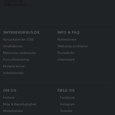
SMYKKEKURSUS.DK
INFO & FAQ
Kursuskalender 2026
Nyhedsbreve
Smykkekurser
Webshop problemer
Mød vores undervisere
Produktinfo
Kursusforplejning
Vidensbank
Eksterne kurser
Videotutorials
OM OS
FØLG OS
Historie
Facebook
Miljø & Bæredygtighed
Instagram
Medarbejdere
Youtube