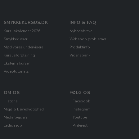
SMYKKEKURSUS.DK
INFO & FAQ
Kursuskalender 2026
Nyhedsbreve
Smykkekurser
Webshop problemer
Mød vores undervisere
Produktinfo
Kursusforplejning
Vidensbank
Eksterne kurser
Videotutorials
OM OS
FØLG OS
Historie
Facebook
Miljø & Bæredygtighed
Instagram
Medarbejdere
Youtube
Ledige job
Pinterest