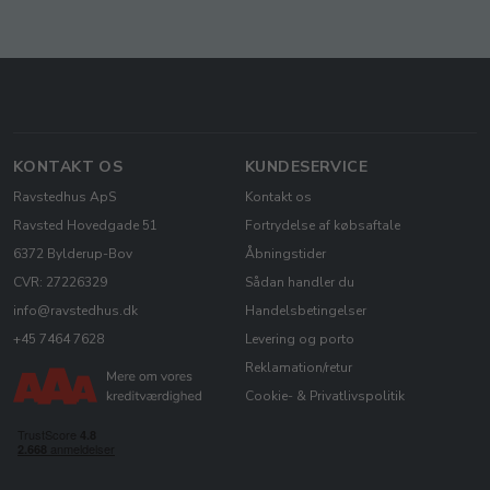
KONTAKT OS
KUNDESERVICE
Ravstedhus ApS
Kontakt os
Ravsted Hovedgade 51
Fortrydelse af købsaftale
6372 Bylderup-Bov
Åbningstider
CVR: 27226329
Sådan handler du
info@ravstedhus.dk
Handelsbetingelser
+45 7464 7628
Levering og porto
Reklamation/retur
Cookie- & Privatlivspolitik