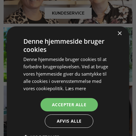
KUNDESERVICE
×
Denne hjemmeside bruger
cookies
Denne hjemmeside bruger cookies til at
forbedre brugeroplevelsen. Ved at bruge
MILJØ & BÆREDYGTIGHED
vores hjemmeside giver du samtykke til
alle cookies i overensstemmelse med
vores cookiepolitik.
Læs mere
ACCEPTER ALLE
AFVIS ALLE
SMYKKEKURSER