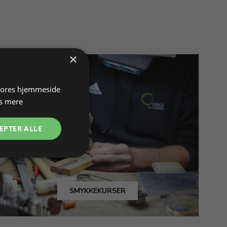
×
 vores hjemmeside
s mere
EPTER ALLE
SMYKKEKURSER