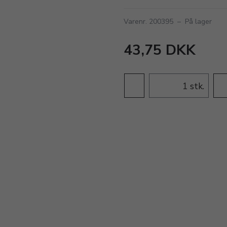
Varenr. 200395
–
På lager
43,75 DKK
stk.