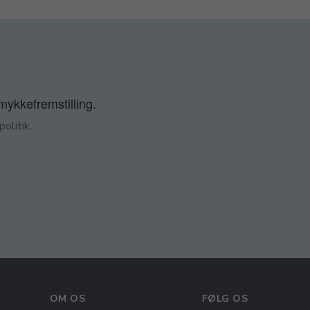
smykkefremstilling.
olitik
.
OM OS
FØLG OS