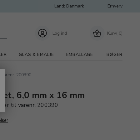
Land:
Danmark
Erhverv
Log ind
Kurv( 0)
LER
GLAS & EMALJE
EMBALLAGE
BØGER
l varenr. 200390
bræt, 6,0 mm x 16 mm
ser til varenr. 200390