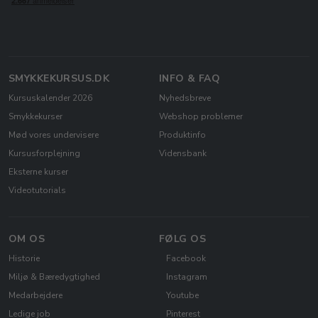
SMYKKEKURSUS.DK
INFO & FAQ
Kursuskalender 2026
Nyhedsbreve
Smykkekurser
Webshop problemer
Mød vores undervisere
Produktinfo
Kursusforplejning
Vidensbank
Eksterne kurser
Videotutorials
OM OS
FØLG OS
Historie
Facebook
Miljø & Bæredygtighed
Instagram
Medarbejdere
Youtube
Ledige job
Pinterest