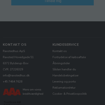
Tilmeld mig
KONTAKT OS
KUNDESERVICE
Ravstedhus ApS
Kontakt os
Ravsted Hovedgade 51
Fortrydelse af købsaftale
6372 Bylderup-Bov
Åbningstider
CVR: 27226329
Sådan handler du
info@ravstedhus.dk
Handelsbetingelser
+45 7464 7628
Levering og porto
Reklamation/retur
Cookie- & Privatlivspolitik