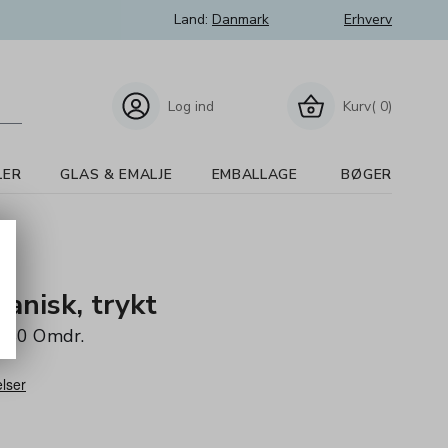
Land:
Danmark
Erhverv
Log ind
Kurv( 0)
LER
GLAS & EMALJE
EMBALLAGE
BØGER
vanisk, trykt
180 Omdr.