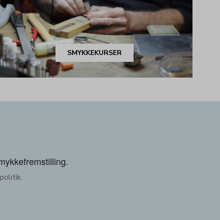
SMYKKEKURSER
smykkefremstilling.
olitik
.