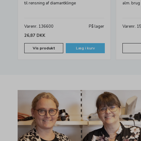
til rensning af diamantklinge
alm. brug
Varenr. 136600
På lager
Varenr. 
26,87 DKK
Vis produkt
Læg i kurv