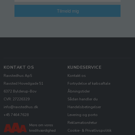
Tilmeld mig
KONTAKT OS
KUNDESERVICE
Ravstedhus ApS
Kontakt os
Ravsted Hovedgade 51
Fortrydelse af købsaftale
6372 Bylderup-Bov
Åbningstider
CVR: 27226329
Sådan handler du
info@ravstedhus.dk
Handelsbetingelser
+45 7464 7628
Levering og porto
Reklamation/retur
Cookie- & Privatlivspolitik