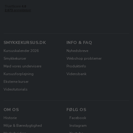
SMYKKEKURSUS.DK
INFO & FAQ
Kursuskalender 2026
Nyhedsbreve
Smykkekurser
Webshop problemer
Mød vores undervisere
Produktinfo
Kursusforplejning
Vidensbank
Eksterne kurser
Videotutorials
OM OS
FØLG OS
Historie
Facebook
Miljø & Bæredygtighed
Instagram