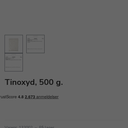
Tinoxyd, 500 g.
Varenr. 132002
–
På lager