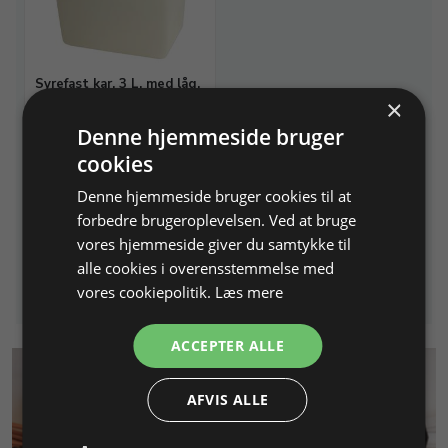
Syrefast kar, 3 L, med låg.
×
L 210 x B 165 x H 145 mm
Denne hjemmeside bruger
cookies
Varenr. 270052
På lager
Denne hjemmeside bruger cookies til at
forbedre brugeroplevelsen. Ved at bruge
1.049,00 DKK
vores hjemmeside giver du samtykke til
Info
Læg i kurv
alle cookies i overensstemmelse med
vores cookiepolitik.
Læs mere
ACCEPTER ALLE
AFVIS ALLE