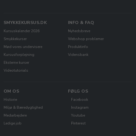
SMYKKEKURSUS.DK
INFO & FAQ
Kursuskalender 2026
Nyhedsbreve
Smykkekurser
Webshop problemer
Mød vores undervisere
Produktinfo
Kursusforplejning
Vidensbank
Eksterne kurser
Videotutorials
OM OS
FØLG OS
Historie
Facebook
Miljø & Bæredygtighed
Instagram
Medarbejdere
Youtube
Ledige job
Pinterest