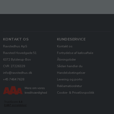
KONTAKT OS
KUNDESERVICE
Ravstedhus ApS
Kontakt os
Ravsted Hovedgade 51
Fortrydelse af købsaftale
6372 Bylderup-Bov
Åbningstider
CVR: 27226329
Sådan handler du
info@ravstedhus.dk
Handelsbetingelser
+45 7464 7628
Levering og porto
Reklamation/retur
Cookie- & Privatlivspolitik