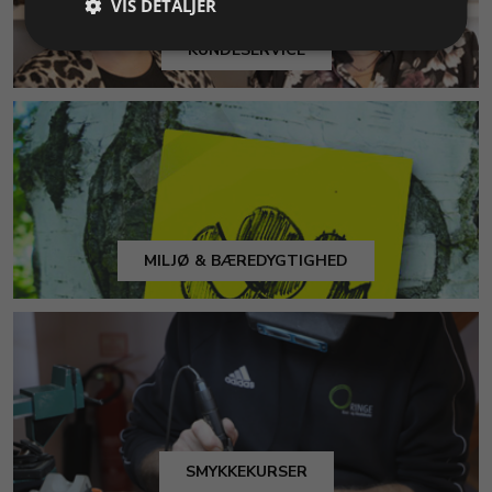
VIS DETALJER
KUNDESERVICE
MILJØ & BÆREDYGTIGHED
SMYKKEKURSER