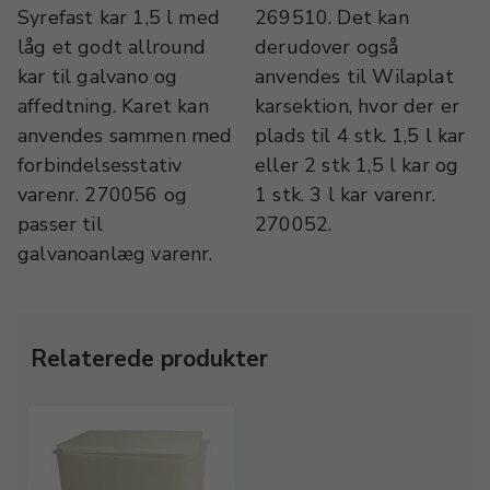
Syrefast kar 1,5 l med
269510. Det kan
låg et godt allround
derudover også
kar til galvano og
anvendes til Wilaplat
affedtning. Karet kan
karsektion, hvor der er
anvendes sammen med
plads til 4 stk. 1,5 l kar
forbindelsesstativ
eller 2 stk 1,5 l kar og
varenr. 270056 og
1 stk. 3 l kar varenr.
passer til
270052.
galvanoanlæg varenr.
Relaterede produkter