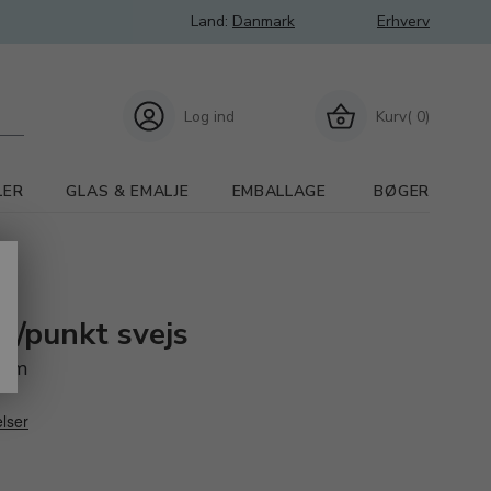
Land:
Danmark
Erhverv
Log ind
Kurv( 0)
LER
GLAS & EMALJE
EMBALLAGE
BØGER
er/punkt svejs
5mm