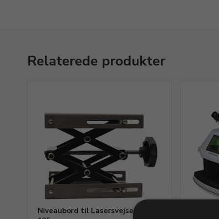
Relaterede produkter
Niveaubord til Lasersvejser, 150 x
Lasersv