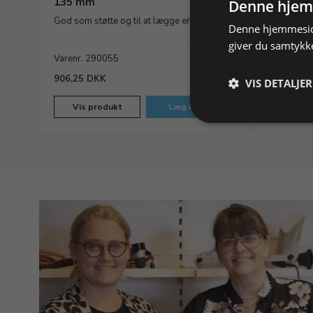
135 mm
Denne hjem
90 W, 40 
God som støtte og til at lægge emner på
Denne hjemmeside
giver du samtykke
Varenr. 290055
På lager
Varenr. 
906,25 DKK
VIS DETALJER
Vis produkt
Læg i kurv