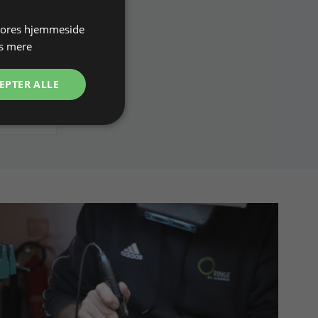
 vores hjemmeside
s mere
ke på lager
EPTER ALLE