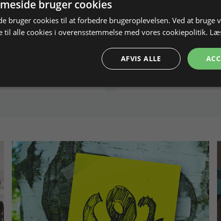
W
meside bruger cookies
Hz, Spot 0,1 til 2 mm
Med Leica Mikroskop
 bruger cookies til at forbedre brugeroplevelsen. Ved at bruge
 til alle cookies i overensstemmelse med vores cookiepolitik.
Læ
290525
Ikke på lager
Varenr. 290530
Ik
AFVIS ALLE
ACC
Vis produkt
Vis produkt