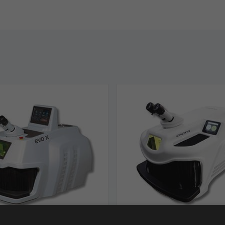
ejser Orotig EVO X
Lasersvejser Orotig Evo W