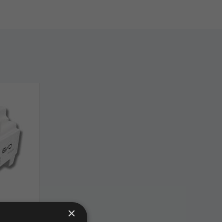
×
hite, 75