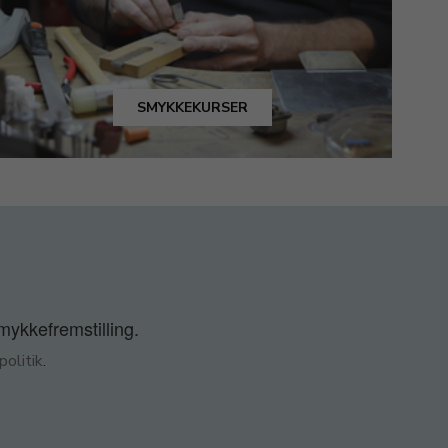
SMYKKEKURSER
smykkefremstilling.
olitik
.