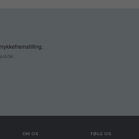
smykkefremstilling.
olitik
.
OM OS
FØLG OS