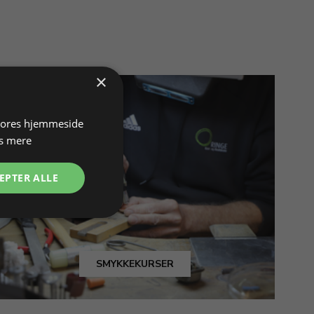
×
 vores hjemmeside
s mere
EPTER ALLE
SMYKKEKURSER