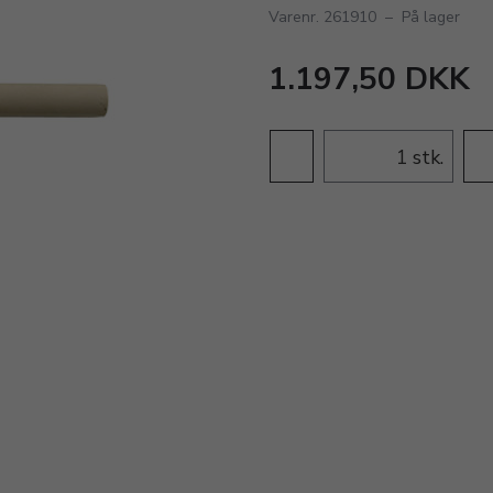
Varenr. 261910
–
På lager
1.197,50 DKK
stk.