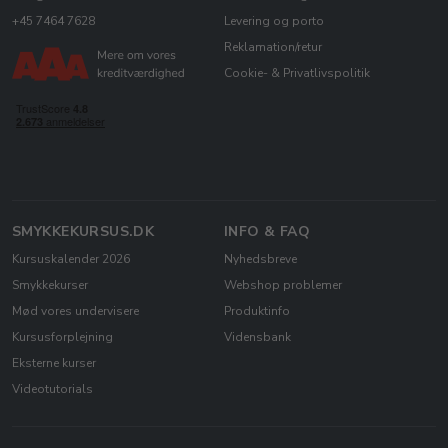
+45 7464 7628
Levering og porto
Reklamation/retur
Cookie- & Privatlivspolitik
SMYKKEKURSUS.DK
INFO & FAQ
Kursuskalender 2026
Nyhedsbreve
Smykkekurser
Webshop problemer
Mød vores undervisere
Produktinfo
Kursusforplejning
Vidensbank
Eksterne kurser
Videotutorials