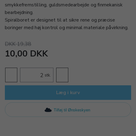
smykkefremstilling, guldsmedearbejde og finmekanisk
bearbejdning.
Spiralboret er designet til at sikre rene og præcise
boringer med høj kontrol og minimal materiale påvirkning.
DKK 19,38
10,00 DKK
stk.
Læg i kurv
Tilføj til Ønskeskyen