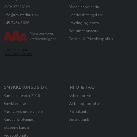
CVR: 27226329
Sådan handler du
info@ravstedhus.dk
Handelsbetingelser
+45 7464 7628
Levering og porto
Reklamation/retur
Cookie- & Privatlivspolitik
SMYKKEKURSUS.DK
INFO & FAQ
Kursuskalender 2026
Nyhedsbreve
Smykkekurser
Webshop problemer
Mød vores undervisere
Produktinfo
Kursusforplejning
Vidensbank
Eksterne kurser
Videotutorials