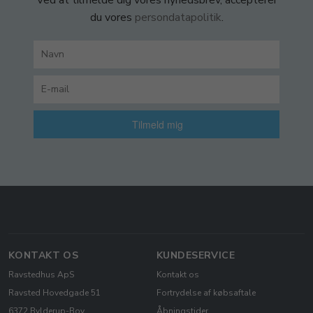
Ved at tilmelde dig vores nyhedsbrev, accepterer
du vores
persondatapolitik
.
Tilmeld mig
KONTAKT OS
KUNDESERVICE
Ravstedhus ApS
Kontakt os
Ravsted Hovedgade 51
Fortrydelse af købsaftale
6372 Bylderup-Bov
Åbningstider