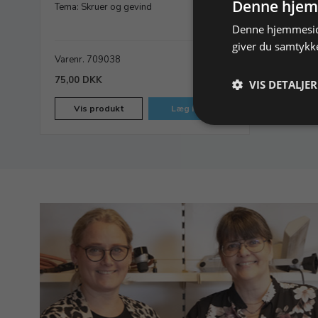
Denne hjem
Tema: Skruer og gevind
Denne hjemmeside
giver du samtykke
Varenr. 709038
På lager
75,00 DKK
VIS DETALJER
Vis produkt
Læg i kurv