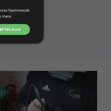
 vores hjemmeside
s mere
EPTER ALLE