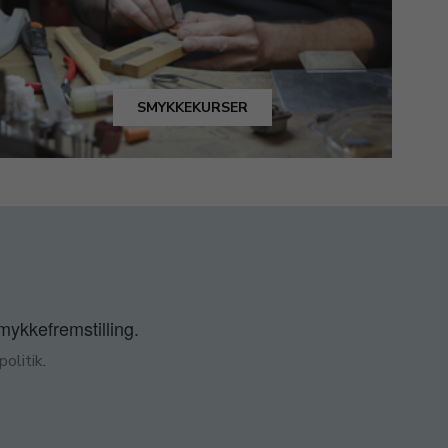
SMYKKEKURSER
smykkefremstilling.
olitik
.