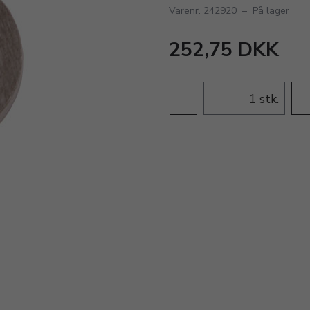
Varenr. 242920
–
På lager
252,75 DKK
stk.