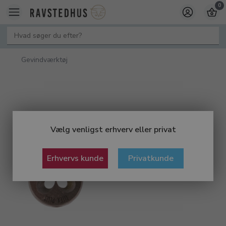
0
Gevindværktøj
Vælg venligst erhverv eller privat
Erhvervs kunde
Privatkunde