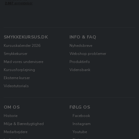
SMYKKEKURSUS.DK
INFO & FAQ
Kursuskalender 2026
Nyhedsbreve
Smykkekurser
Webshop problemer
Mød vores undervisere
Produktinfo
Kursusforplejning
Vidensbank
Eksterne kurser
Videotutorials
OM OS
FØLG OS
Historie
Facebook
Miljø & Bæredygtighed
Instagram
Medarbejdere
Youtube