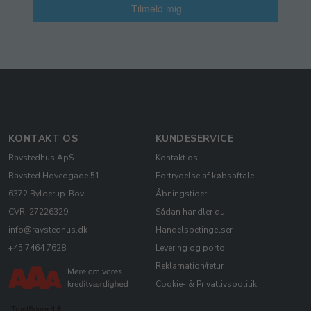
Tilmeld mig
KONTAKT OS
KUNDESERVICE
Ravstedhus ApS
Kontakt os
Ravsted Hovedgade 51
Fortrydelse af købsaftale
6372 Bylderup-Bov
Åbningstider
CVR: 27226329
Sådan handler du
info@ravstedhus.dk
Handelsbetingelser
+45 7464 7628
Levering og porto
Reklamation/retur
Cookie- & Privatlivspolitik