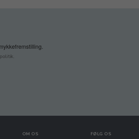
smykkefremstilling.
olitik
.
OM OS
FØLG OS