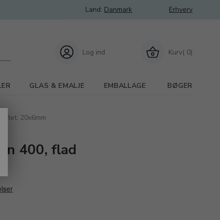
Land:
Danmark
Erhverv
Log ind
Kurv( 0)
LER
GLAS & EMALJE
EMBALLAGE
BØGER
valitet, 20x6mm
rn 400, flad