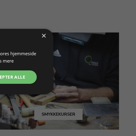
×
 vores hjemmeside
s mere
EPTER ALLE
SMYKKEKURSER