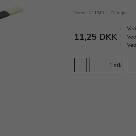
Varenr. 211640
–
På lager
Ve
11,25 DKK
Ve
Ve
stk.