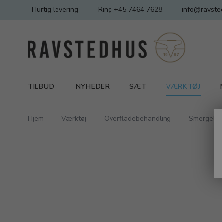
Hurtig levering
Ring +45 7464 7628
info@ravste
TILBUD
NYHEDER
SÆT
VÆRKTØJ
Hjem
Værktøj
Overfladebehandling
Smergellær