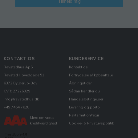
Tilmeld mig
KONTAKT OS
KUNDESERVICE
Ravstedhus ApS
Kontakt os
Ravsted Hovedgade 51
Fortrydelse af købsaftale
6372 Bylderup-Bov
Åbningstider
CVR: 27226329
Sådan handler du
info@ravstedhus.dk
Handelsbetingelser
+45 7464 7628
Levering og porto
Reklamation/retur
Cookie- & Privatlivspolitik