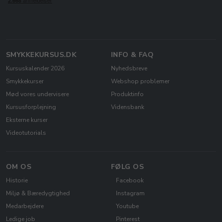
SMYKKEKURSUS.DK
INFO & FAQ
Kursuskalender 2026
Nyhedsbreve
Smykkekurser
Webshop problemer
Mød vores undervisere
Produktinfo
Kursusforplejning
Vidensbank
Eksterne kurser
Videotutorials
OM OS
FØLG OS
Historie
Facebook
Miljø & Bæredygtighed
Instagram
Medarbejdere
Youtube
Ledige job
Pinterest