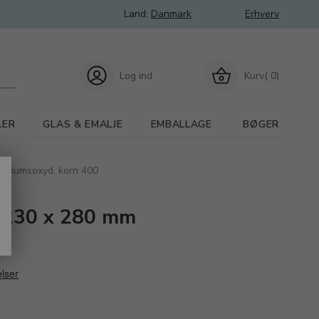
Land:
Danmark
Erhverv
Log ind
Kurv( 0)
LER
GLAS & EMALJE
EMBALLAGE
BØGER
iniumsoxyd, korn 400
 230 x 280 mm
00