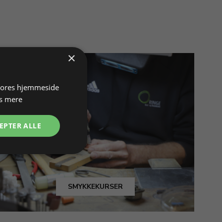
×
 vores hjemmeside
s mere
EPTER ALLE
SMYKKEKURSER