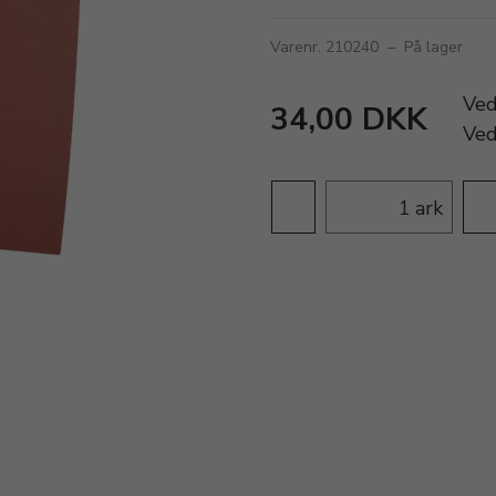
Varenr. 210240
–
På lager
Ve
34,00 DKK
Ve
ark