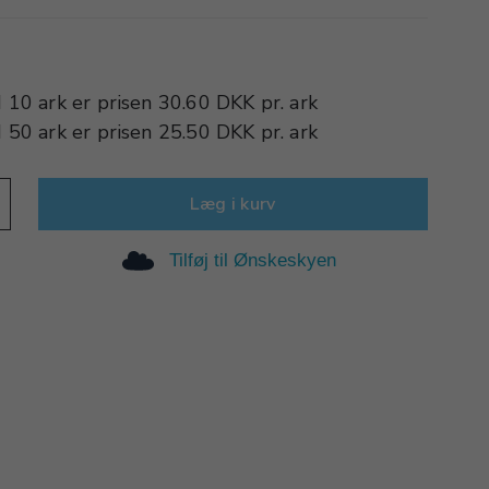
d
10 ark
er prisen
30.60 DKK
pr.
ark
d
50 ark
er prisen
25.50 DKK
pr.
ark
Læg i kurv
Tilføj til Ønskeskyen