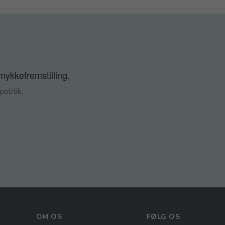
smykkefremstilling.
olitik
.
OM OS
FØLG OS