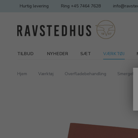
Hurtig levering
Ring +45 7464 7628
info@ravste
TILBUD
NYHEDER
SÆT
VÆRKTØJ
Hjem
Værktøj
Overfladebehandling
Smergellær