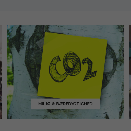
MILJØ & BÆREDYGTIGHED