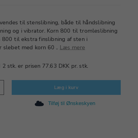
endes til stenslibning, både til håndslibning
ning og i vibrator. Korn 800 til tromleslibning
 800 til ekstra finslibning af sten i
er slebet med korn 60 ..
Læs mere
d
2 stk.
er prisen
77.63 DKK
pr.
stk.
Læg i kurv
Tilføj til Ønskeskyen