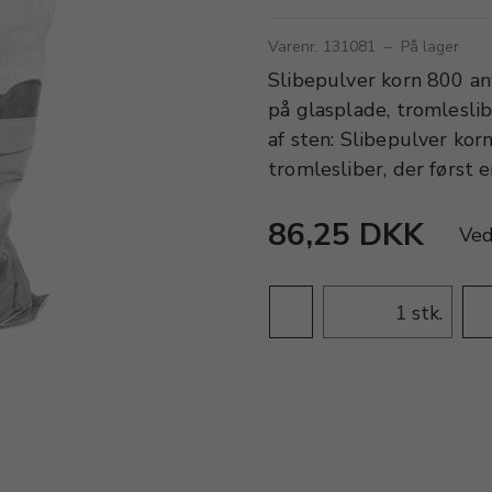
Varenr. 131081
–
På lager
Slibepulver korn 800 anv
på glasplade, tromleslib
af sten: Slibepulver korn
tromlesliber, der først 
86,25 DKK
Ve
stk.