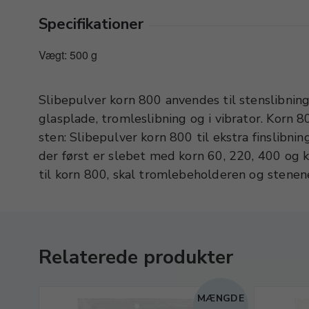
Specifikationer
Vægt: 500 g
Slibepulver korn 800 anvendes til stenslibning
ikke føres grovere korn med over i denne pro
glasplade, tromleslibning og i vibrator. Korn 8
rene tromle og i en 1 kg. tromle tilsættes et pa
sten: Slibepulver korn 800 til ekstra finslibning
800. Vand hældes i til stenene netop er dæk
der først er slebet med korn 60, 220, 400 og k
til korn 800, skal tromlebeholderen og stenene
Relaterede produkter
MÆNGDE
LBUD