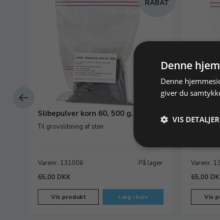
RABAT
Denne hjem
Denne hjemmeside
giver du samtykke
de
Slibepulver korn 60, 500 g.
Slibepul
VIS DETALJER
Til grovslibning af sten.
Til let gro
ager
Varenr. 131006
På lager
Varenr. 
65,00 DKK
65,00 D
Vis produkt
Læg i kurv
Vis p