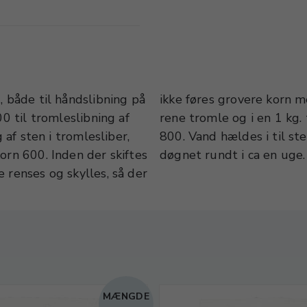
, både til håndslibning på
ces. Stenen lægges i den
00 til tromleslibning af
r spsk. slibepulver korn
 af sten i tromlesliber,
ket. Tromlen kører nu
orn 600. Inden der skiftes
døgnet rundt i ca en uge.
 renses og skylles, så der
MÆNGDE