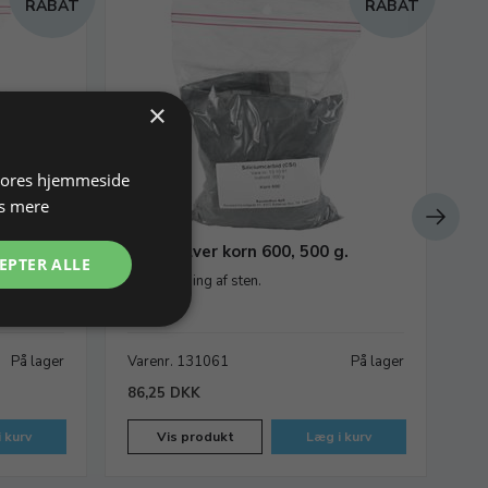
RABAT
RABAT
×
 vores hjemmeside
s mere
g.
Slibepulver korn 600, 500 g.
Sl
EPTER ALLE
Til finslibning af sten.
Til
På lager
Varenr. 131061
På lager
Va
86,25 DKK
90
 kurv
Vis produkt
Læg i kurv