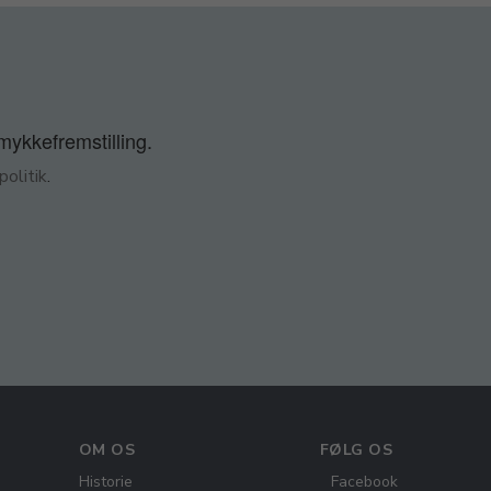
smykkefremstilling.
olitik
.
OM OS
FØLG OS
Historie
Facebook