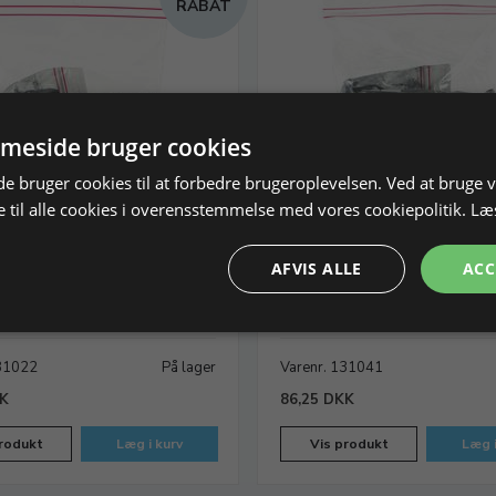
RABAT
meside bruger cookies
 bruger cookies til at forbedre brugeroplevelsen. Ved at bruge
 til alle cookies i overensstemmelse med vores cookiepolitik.
Læ
ver korn 220, 500g.
Slibepulver korn 400, 500 
AFVIS ALLE
ACC
vslibning af sten.
Til mellem finslibning af sten.
131022
På lager
Varenr. 131041
KK
86,25 DKK
rodukt
Læg i kurv
Vis produkt
Læg i