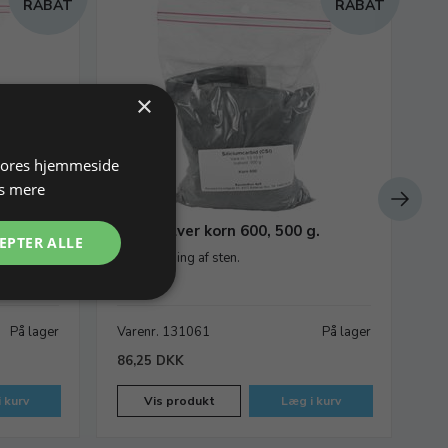
RABAT
RABAT
×
 vores hjemmeside
s mere
g.
Slibepulver korn 600, 500 g.
Sl
EPTER ALLE
Til finslibning af sten.
Til
På lager
Varenr. 131061
På lager
Va
86,25 DKK
90
 kurv
Vis produkt
Læg i kurv