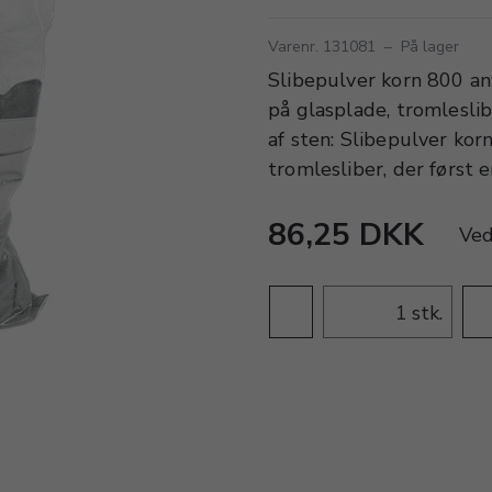
Varenr. 131081
–
På lager
Slibepulver korn 800 anv
på glasplade, tromleslib
af sten: Slibepulver korn
tromlesliber, der først 
86,25 DKK
Ve
stk.