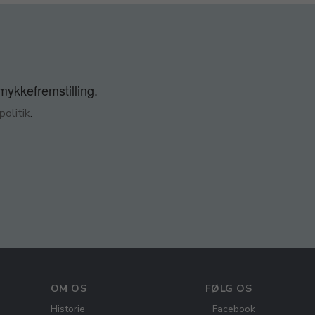
smykkefremstilling.
olitik
.
OM OS
FØLG OS
Historie
Facebook