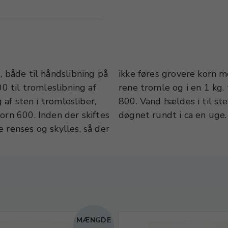
, både til håndslibning på
ces. Stenen lægges i den
00 til tromleslibning af
r spsk. slibepulver korn
 af sten i tromlesliber,
ket. Tromlen kører nu
orn 600. Inden der skiftes
døgnet rundt i ca en uge.
 renses og skylles, så der
MÆNGDE