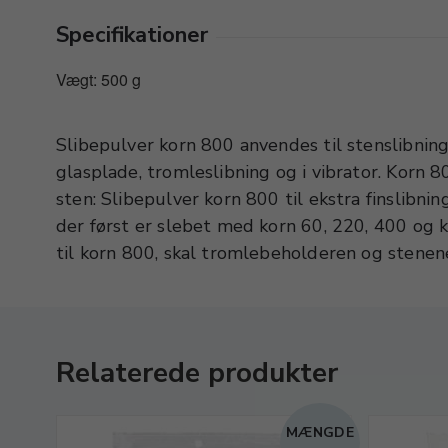
Specifikationer
Vægt: 500 g
Slibepulver korn 800 anvendes til stenslibning
ikke føres grovere korn med over i denne pro
glasplade, tromleslibning og i vibrator. Korn 8
rene tromle og i en 1 kg. tromle tilsættes et pa
sten: Slibepulver korn 800 til ekstra finslibning
800. Vand hældes i til stenene netop er dæk
der først er slebet med korn 60, 220, 400 og k
til korn 800, skal tromlebeholderen og stenene
Relaterede produkter
MÆNGDE
LBUD