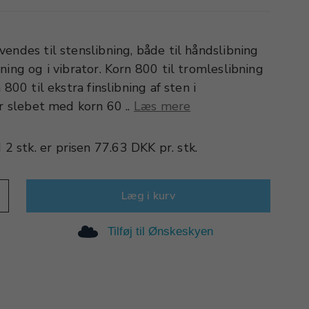
endes til stenslibning, både til håndslibning
ning og i vibrator. Korn 800 til tromleslibning
 800 til ekstra finslibning af sten i
er slebet med korn 60 ..
Læs mere
d
2 stk.
er prisen
77.63 DKK
pr.
stk.
Læg i kurv
Tilføj til Ønskeskyen