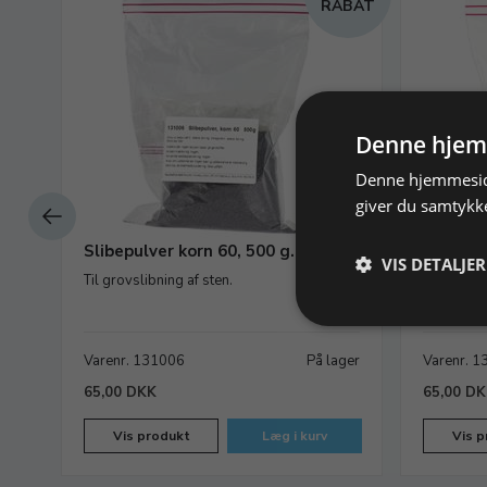
RABAT
Denne hjem
Denne hjemmeside
giver du samtykke
de
Slibepulver korn 60, 500 g.
Slibepul
VIS DETALJER
Til grovslibning af sten.
Til let gro
ager
Varenr. 131006
På lager
Varenr. 
65,00 DKK
65,00 D
Vis produkt
Læg i kurv
Vis p