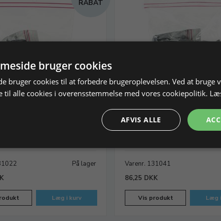
RABAT
meside bruger cookies
 bruger cookies til at forbedre brugeroplevelsen. Ved at bruge
 til alle cookies i overensstemmelse med vores cookiepolitik.
Læ
ver korn 220, 500g.
Slibepulver korn 400, 500 
AFVIS ALLE
ACC
vslibning af sten.
Til mellem finslibning af sten.
131022
På lager
Varenr. 131041
KK
86,25 DKK
rodukt
Læg i kurv
Vis produkt
Læg i