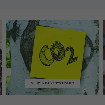
MILJØ & BÆREDYGTIGHED