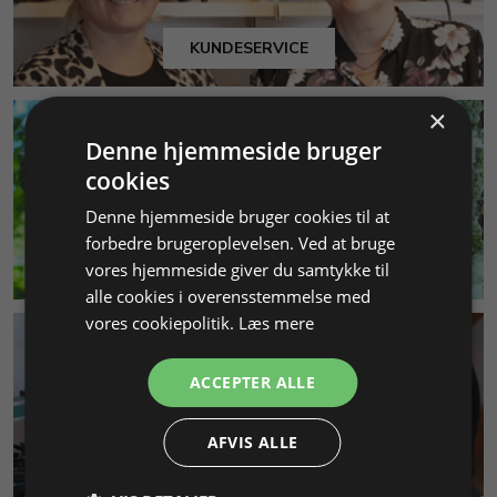
KUNDESERVICE
×
Denne hjemmeside bruger
cookies
Denne hjemmeside bruger cookies til at
forbedre brugeroplevelsen. Ved at bruge
MILJØ & BÆREDYGTIGHED
vores hjemmeside giver du samtykke til
alle cookies i overensstemmelse med
vores cookiepolitik.
Læs mere
ACCEPTER ALLE
AFVIS ALLE
SMYKKEKURSER