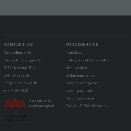
KONTAKT OS
KUNDESERVICE
Ravstedhus ApS
Kontakt os
Ravsted Hovedgade 51
Fortrydelse af købsaftale
6372 Bylderup-Bov
Åbningstider
CVR: 27226329
Sådan handler du
info@ravstedhus.dk
Handelsbetingelser
+45 7464 7628
Levering og porto
Reklamation/retur
Cookie- & Privatlivspolitik