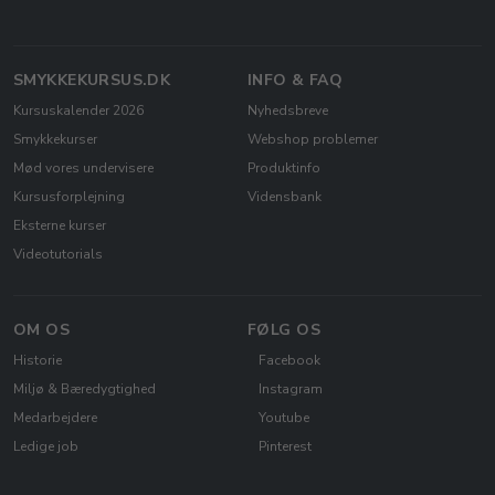
SMYKKEKURSUS.DK
INFO & FAQ
Kursuskalender 2026
Nyhedsbreve
Smykkekurser
Webshop problemer
Mød vores undervisere
Produktinfo
Kursusforplejning
Vidensbank
Eksterne kurser
Videotutorials
OM OS
FØLG OS
Historie
Facebook
Miljø & Bæredygtighed
Instagram
Medarbejdere
Youtube
Ledige job
Pinterest