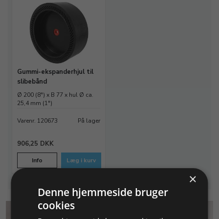
Gummi-ekspanderhjul til
slibebånd
Ø 200 (8") x B 77 x hul Ø ca.
25,4 mm (1")
Varenr. 120673
På lager
906,25 DKK
Info
Læg i kurv
×
Denne hjemmeside bruger
cookies