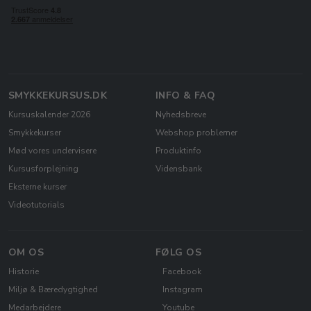
SMYKKEKURSUS.DK
INFO & FAQ
Kursuskalender 2026
Nyhedsbreve
Smykkekurser
Webshop problemer
Mød vores undervisere
Produktinfo
Kursusforplejning
Vidensbank
Eksterne kurser
Videotutorials
OM OS
FØLG OS
Historie
Facebook
Miljø & Bæredygtighed
Instagram
Medarbejdere
Youtube