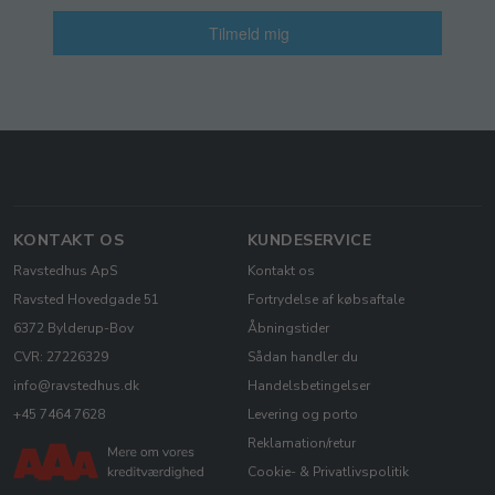
Tilmeld mig
KONTAKT OS
KUNDESERVICE
Ravstedhus ApS
Kontakt os
Ravsted Hovedgade 51
Fortrydelse af købsaftale
6372 Bylderup-Bov
Åbningstider
CVR: 27226329
Sådan handler du
info@ravstedhus.dk
Handelsbetingelser
+45 7464 7628
Levering og porto
Reklamation/retur
Cookie- & Privatlivspolitik