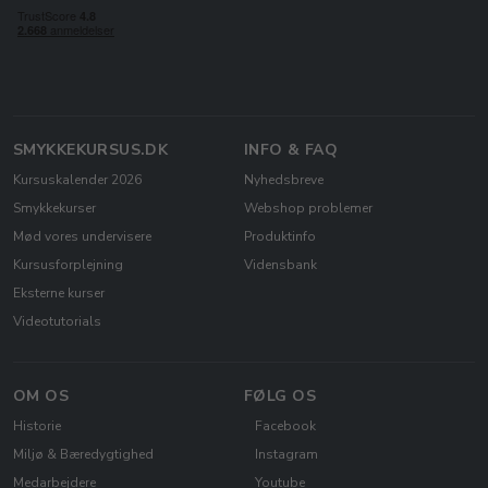
SMYKKEKURSUS.DK
INFO & FAQ
Kursuskalender 2026
Nyhedsbreve
Smykkekurser
Webshop problemer
Mød vores undervisere
Produktinfo
Kursusforplejning
Vidensbank
Eksterne kurser
Videotutorials
OM OS
FØLG OS
Historie
Facebook
Miljø & Bæredygtighed
Instagram
Medarbejdere
Youtube