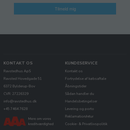
Tilmeld mig
KONTAKT OS
KUNDESERVICE
Ravstedhus ApS
Kontakt os
Ravsted Hovedgade 51
Fortrydelse af købsaftale
6372 Bylderup-Bov
Åbningstider
CVR: 27226329
Sådan handler du
info@ravstedhus.dk
Handelsbetingelser
+45 7464 7628
Levering og porto
Reklamation/retur
Cookie- & Privatlivspolitik