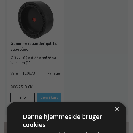
Gummi-ekspanderhjul til
slibebånd
Ø 200 (8") x B 77 x hul Ø ca.
25,4 mm (1")
Varenr. 120673
På lager
906,25 DKK
Info
Læg i kurv
×
Denne hjemmeside bruger
cookies