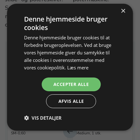
Sættet er opbygget
Beskyttelsesskærm
×
med en slibeskive og
skal anvendes.
Denne hjemmeside bruger
dertil tilhørende
cookies
Denne hjemmeside bruger cookies til at
forbedre brugeroplevelsen. Ved at bruge
vores hjemmeside giver du samtykke til
Relaterede produkter
alle cookies i overensstemmelse med
vores cookiepolitik.
Læs mere
ACCEPTER ALLE
AFVIS ALLE
VIS DETALJER
Filtskive Ø80x20 mm, 6
Fingertut i skind,
mm hul
fingerbeskyttelse.
SM-0,60
Medium, 1 stk.