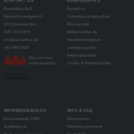
KONTAKT OS
KUNDESERVICE
Ravstedhus ApS
Kontakt os
Ravsted Hovedgade 51
Fortrydelse af købsaftale
6372 Bylderup-Bov
Åbningstider
CVR: 27226329
Sådan handler du
info@ravstedhus.dk
Handelsbetingelser
+45 7464 7628
Levering og porto
Reklamation/retur
Cookie- & Privatlivspolitik
SMYKKEKURSUS.DK
INFO & FAQ
Kursuskalender 2026
Nyhedsbreve
Smykkekurser
Webshop problemer