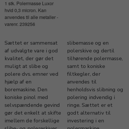
1 stk. Polermasse Luxor
hvid 0,3 micron. Kan
anvendes til alle metaller -
varenr. 239256
Sættet er sammensat
slibemasse og en
af udvalgte vare i god
polerskive og dertil
kvalitet, der gør det
tilhørende polermasse,
muligt at slibe og
samt to koniske
polere dvs. emner ved
filtkegler, der
hjælp af en
anvendes til
boremaskine. Den
henholdsvis slibning og
koniske pinol med
polering indvendig i
selvspændende gevind
ringe. Sættet er et
gør det enkelt at skifte
godt alternativ til
imellem de forskellige
investering i en
slibe- og polereskiver.
polermaskine.