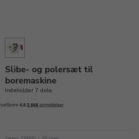
Slibe- og polersæt til
boremaskine
Indeholder 7 dele.
Varenr. 239300
–
På lager