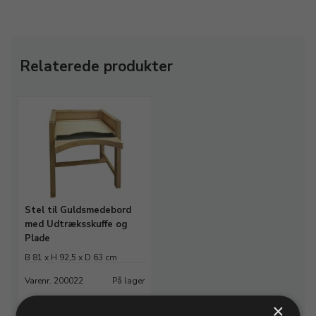
Relaterede produkter
Stel til Guldsmedebord
med Udtræksskuffe og
Plade
B 81 x H 92,5 x D 63 cm
Varenr. 200022
På lager
×
5.093,75 DKK