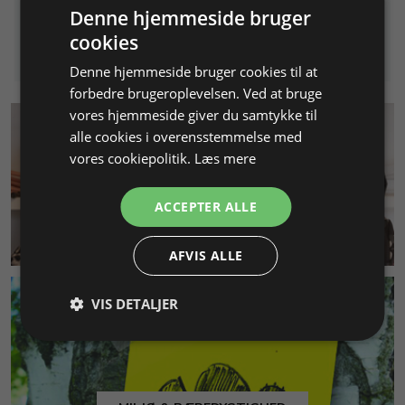
Denne hjemmeside bruger
Info
Læg i kurv
cookies
Denne hjemmeside bruger cookies til at
forbedre brugeroplevelsen. Ved at bruge
vores hjemmeside giver du samtykke til
alle cookies i overensstemmelse med
vores cookiepolitik.
Læs mere
ACCEPTER ALLE
KUNDESERVICE
AFVIS ALLE
VIS DETALJER