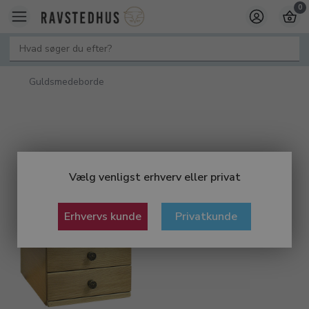
0
Guldsmedeborde
Vælg venligst erhverv eller privat
Erhvervs kunde
Privatkunde