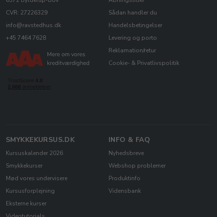
6372 Bylderup-Bov
Åbningstider
CVR: 27226329
Sådan handler du
info@ravstedhus.dk
Handelsbetingelser
+45 7464 7628
Levering og porto
Reklamation/retur
Cookie- & Privatlivspolitik
SMYKKEKURSUS.DK
INFO & FAQ
Kursuskalender 2026
Nyhedsbreve
Smykkekurser
Webshop problemer
Mød vores undervisere
Produktinfo
Kursusforplejning
Vidensbank
Eksterne kurser
Videotutorials