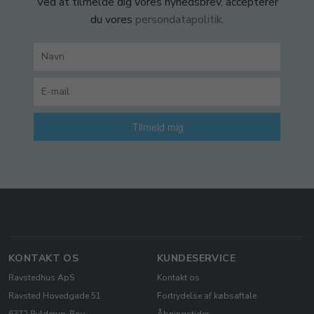
Ved at tilmelde dig vores nyhedsbrev, accepterer
du vores
persondatapolitik
.
Tilmeld mig
KONTAKT OS
KUNDESERVICE
Ravstedhus ApS
Kontakt os
Ravsted Hovedgade 51
Fortrydelse af købsaftale