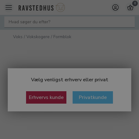
0
Voks / Vokskogere / Formblok
Vælg venligst erhverv eller privat
Erhvervs kunde
Privatkunde