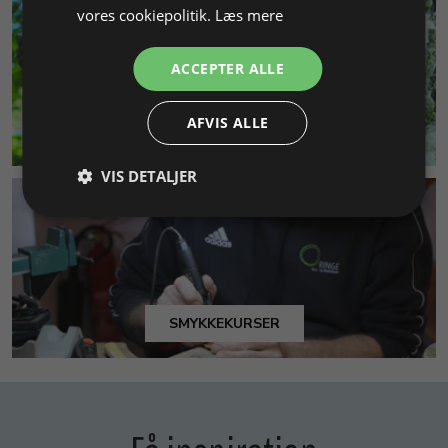
vores cookiepolitik.
Læs mere
ACCEPTER ALLE
AFVIS ALLE
MILJØ & BÆREDYGTIGHED
VIS DETALJER
SMYKKEKURSER