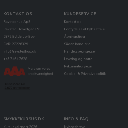
KONTAKT OS
KUNDESERVICE
Ravstedhus ApS
Kontakt os
Ravsted Hovedgade 51
Fortrydelse af købsaftale
6372 Bylderup-Bov
Åbningstider
CVR: 27226329
Sådan handler du
info@ravstedhus.dk
Handelsbetingelser
+45 7464 7628
Levering og porto
Reklamation/retur
Cookie- & Privatlivspolitik
SMYKKEKURSUS.DK
INFO & FAQ
Kursuskalender 2026
Nyhedsbreve