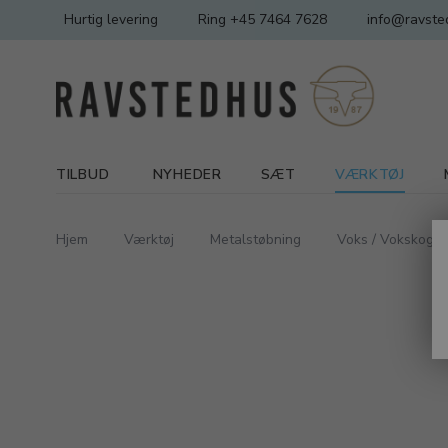
Hurtig levering
Ring +45 7464 7628
info@ravste
TILBUD
NYHEDER
SÆT
VÆRKTØJ
Hjem
Værktøj
Metalstøbning
Voks / Vokskoger