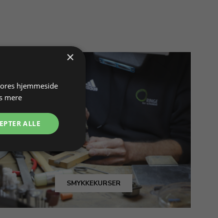
×
 vores hjemmeside
s mere
EPTER ALLE
SMYKKEKURSER