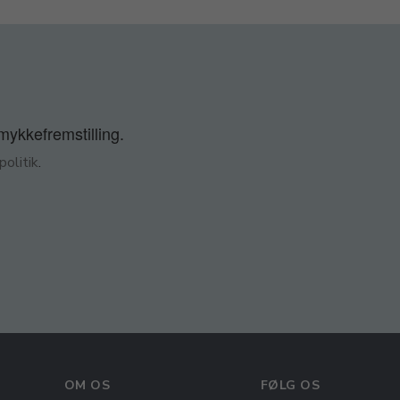
smykkefremstilling.
olitik
.
OM OS
FØLG OS