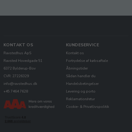
KONTAKT OS
KUNDESERVICE
Ravstedhus ApS
Kontakt os
Ravsted Hovedgade 51
Fortrydelse af købsaftale
6372 Bylderup-Bov
Åbningstider
CVR: 27226329
Sådan handler du
info@ravstedhus.dk
Handelsbetingelser
+45 7464 7628
Levering og porto
Reklamation/retur
Cookie- & Privatlivspolitik