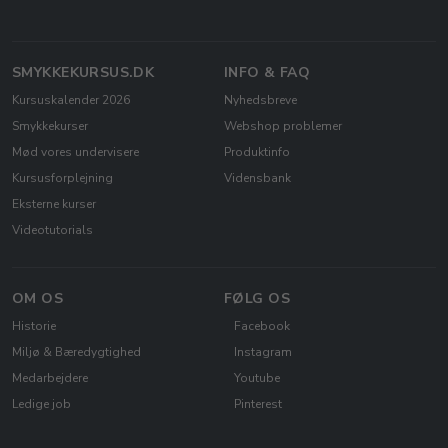
SMYKKEKURSUS.DK
INFO & FAQ
Kursuskalender 2026
Nyhedsbreve
Smykkekurser
Webshop problemer
Mød vores undervisere
Produktinfo
Kursusforplejning
Vidensbank
Eksterne kurser
Videotutorials
OM OS
FØLG OS
Historie
Facebook
Miljø & Bæredygtighed
Instagram
Medarbejdere
Youtube
Ledige job
Pinterest