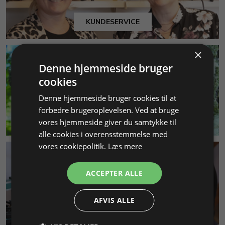
KUNDESERVICE
×
Denne hjemmeside bruger
cookies
Denne hjemmeside bruger cookies til at
forbedre brugeroplevelsen. Ved at bruge
MILJØ & BÆREDYGTIGHED
vores hjemmeside giver du samtykke til
alle cookies i overensstemmelse med
vores cookiepolitik.
Læs mere
ACCEPTER ALLE
AFVIS ALLE
SMYKKEKURSER