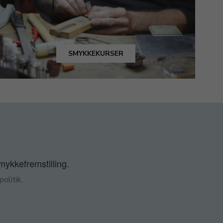
SMYKKEKURSER
smykkefremstilling.
olitik
.