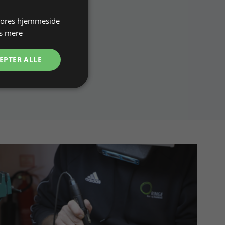
 vores hjemmeside
s mere
EPTER ALLE