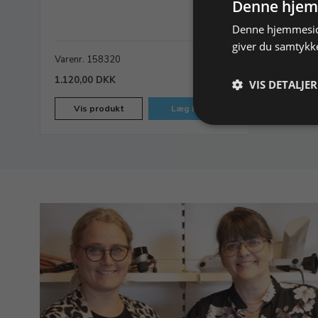
Denne hjem
Denne hjemmeside
giver du samtykke
Varenr. 158320
På lager
1.120,00 DKK
VIS DETALJER
Vis produkt
Læg i kurv