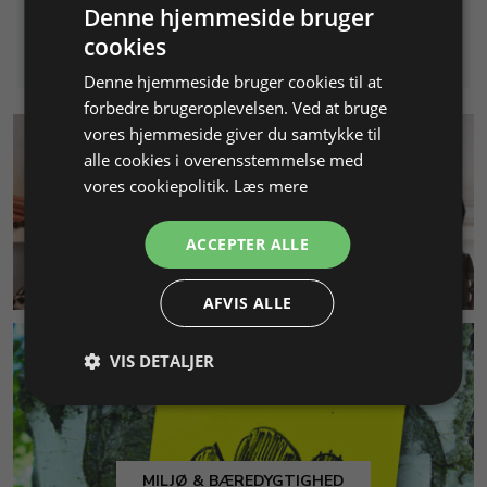
Denne hjemmeside bruger
Info
Læg i kurv
cookies
Denne hjemmeside bruger cookies til at
forbedre brugeroplevelsen. Ved at bruge
vores hjemmeside giver du samtykke til
alle cookies i overensstemmelse med
vores cookiepolitik.
Læs mere
ACCEPTER ALLE
KUNDESERVICE
AFVIS ALLE
VIS DETALJER
MILJØ & BÆREDYGTIGHED