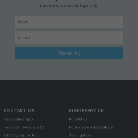
du vores
persondatapolitik
.
Tilmeld mig
KONTAKT OS
KUNDESERVICE
Ravstedhus ApS
Kontakt os
Ravsted Hovedgade 51
Fortrydelse af købsaftale
6372 Bylderup-Bov
Åbningstider