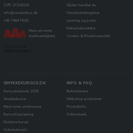
CVR: 27226329
Sådan handler du
info@ravstedhus.dk
Handelsbetingelser
+45 7464 7628
Levering og porto
Reklamation/retur
Cookie- & Privatlivspolitik
SMYKKEKURSUS.DK
INFO & FAQ
Kursuskalender 2026
Nyhedsbreve
Smykkekurser
Webshop problemer
Mød vores undervisere
Produktinfo
Kursusforplejning
Vidensbank
Eksterne kurser
Videotutorials