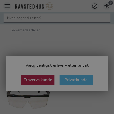
0
Sikkerhedsartikler
Vælg venligst erhverv eller privat
Erhvervs kunde
Privatkunde