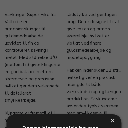
Savklinger Super Pike fra
slidstyrke ved gentagen
Vallorbe er
brug. De er designet til at
præcisionsklinger til
give en ren og præcis
guldsmedearbejde,
skærelinje, hvilket er
udviklet til fin og
vigtigt ved finere
kontrolleret savning i
guldsmedearbejde og
metal. Med størrelse 3/0
modelopbygning.
(mellem fin) giver klingerne
Pakken indeholder 12 stk.,
en god balance mellem
hvilket giver en praktisk
skæreevne og præcision,
mængde til både
hvilket gør dem velegnede
værkstedsbrug og længere
til detaljeret
produktion. Savklingerne
smykkearbejde.
anvendes typisk sammen
Klingerne er fremstillet i
med smykkesave til
×
høj kvalitet stål, som sikrer
præcisionsarbejde i metal.
ensartet snit og god