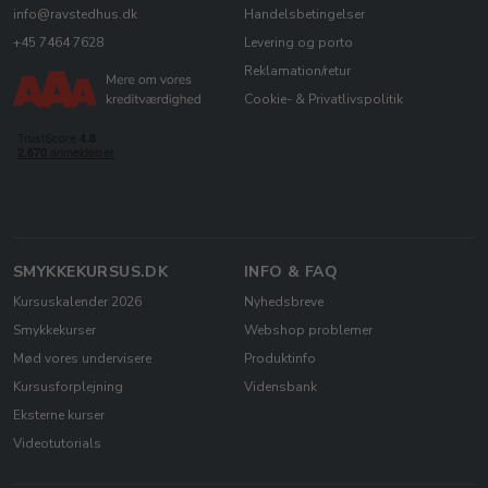
info@ravstedhus.dk
Handelsbetingelser
+45 7464 7628
Levering og porto
Reklamation/retur
Cookie- & Privatlivspolitik
SMYKKEKURSUS.DK
INFO & FAQ
Kursuskalender 2026
Nyhedsbreve
Smykkekurser
Webshop problemer
Mød vores undervisere
Produktinfo
Kursusforplejning
Vidensbank
Eksterne kurser
Videotutorials